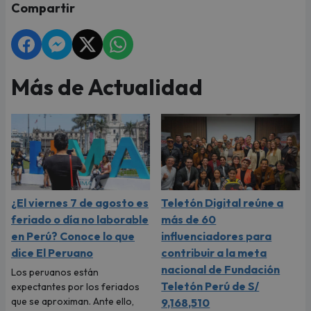
Compartir
Más de Actualidad
¿El viernes 7 de agosto es
Teletón Digital reúne a
feriado o día no laborable
más de 60
en Perú? Conoce lo que
influenciadores para
dice El Peruano
contribuir a la meta
nacional de Fundación
Los peruanos están
Teletón Perú de S/
expectantes por los feriados
que se aproximan. Ante ello,
9,168,510