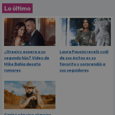
Lo último
¿Greeicy espera a su
Laura Pausini reveló cuál
segundo hijo? Video de
de sus éxitos es su
Mike Bahía desata
favorito y sorprendió a
rumores
sus seguidores
Carín León vive el mejor