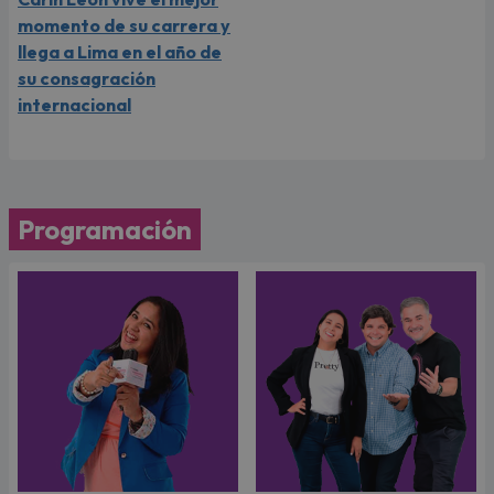
momento de su carrera y
llega a Lima en el año de
su consagración
internacional
Programación