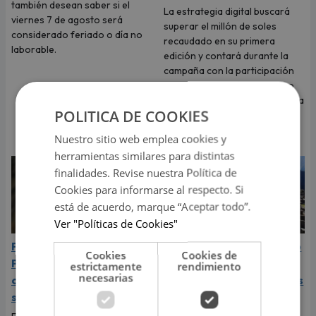
también desean saber si el
La estrategia digital buscará
viernes 7 de agosto será
superar el millón de soles
considerado feriado o día no
recaudado en su primera
laborable.
edición y contará durante la
campaña con la participación
de reconocidas figuras como
Ignacio Baladán, Natalia Segura
POLITICA DE COOKIES
“La Segura”, Natalie Vértiz y
Yaco Eskenazi.
Nuestro sitio web emplea cookies y
herramientas similares para distintas
finalidades. Revise nuestra Política de
Cookies para informarse al respecto. Si
está de acuerdo, marque “Aceptar todo”.
Ver "Políticas de Cookies"
Papa León XIV visitará
Feriados de agosto 2026
Cookies
Cookies de
Perú en noviembre 2026:
en Perú: ¿cuáles son los
estrictamente
rendimiento
necesarias
cuándo llegará y cuál es
días libres y no laborables
su recorrido
de este mes?