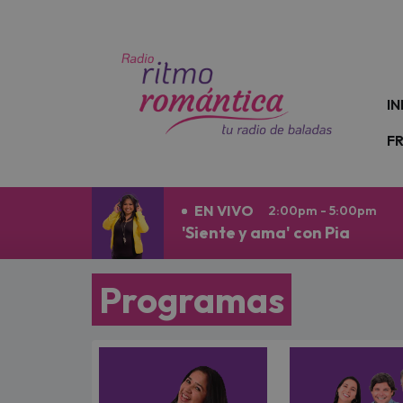
N
IN
F
EN VIVO
2:00pm - 5:00pm
'Siente y ama' con Pia
Programas