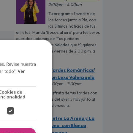
2:00pm - 5:00pm
Tu programa favorito de
las tardes junto a Pia, con
las últimas noticias de tus
artistas. Manda ‘Besos al aire’ para tus seres
queridos, además de 'Tus pedidos
románticos', con las baladas que tú quieres
escuchar de lunes a viernes de 2:00 p.m. a
5:00 p.m.
es. Revise nuestra
'Tardes Románticas'
ar todo”.
Ver
con Lexs Valenzuela
5:00pm - 7:00pm
Cookies de
Disfruta de tus tardes con
uncionalidad
las mejores baladas del ayer y hoy junto al
carismático Lexs Valenzuela.
'Entre La Arena y La
Luna' con Blanca
Ramírez