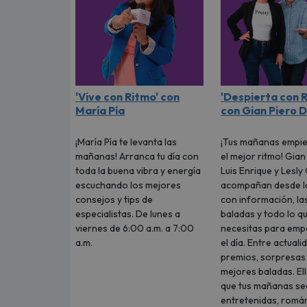
'Vive con Ritmo' con
'Despierta con 
María Pía
con Gian Piero D
¡María Pía te levanta las
¡Tus mañanas empi
mañanas! Arranca tu día con
el mejor ritmo! Gian
toda la buena vibra y energía
Luis Enrique y Lesly
escuchando los mejores
acompañan desde l
consejos y tips de
con información, la
especialistas. De lunes a
baladas y todo lo q
viernes de 6:00 a.m. a 7:00
necesitas para emp
a.m.
el día. Entre actuali
premios, sorpresas 
mejores baladas. El
que tus mañanas s
entretenidas, román