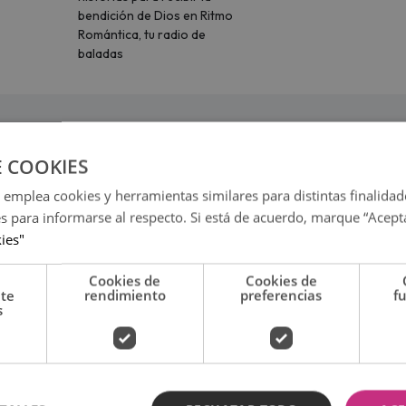
bendición de Dios en Ritmo
Romántica, tu radio de
baladas
E COOKIES
 emplea cookies y herramientas similares para distintas finalidad
es para informarse al respecto. Si está de acuerdo, marque “Acept
kies"
Cookies de
Cookies de
nte
rendimiento
preferencias
f
s