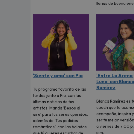
llenas de buena ene
'Siente y ama' con Pia
'Entre La Arena 
Luna' con Blanc
Ramírez
Tu programa favorito de las
tardes junto a Pia, con las
Blanca Ramírez es t
últimas noticias de tus
coach que te aconse
artistas. Manda ‘Besos al
acompaña, inspira y
aire’ para tus seres queridos,
ser tu mejor versión
además de 'Tus pedidos
a viernes de 7:00 p.
románticos', con las baladas
p.m.
que tú quieres escuchar de