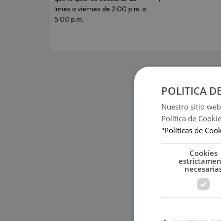
lunes a viernes de 2:00 p.m. a
5:00 p.m.
POLITICA D
Nuestro sitio web
Política de Cooki
"Políticas de Coo
Cookies
estrictame
necesaria