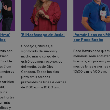
Ritmo'
'El Horóscopo de Josie'
'Románticos con Ri
íaz
con Paco Bazán
Consejos, rituales, el
ezan con
Paco Bazán hace que t
significado de sueños y
 Piero,
mañanas sean entreten
mucho más a cargo de la
 Carol te
Premios, sorpresas y 
astróloga más reconocida
as 7 am
más de lunes a viernes 
del medio, Josie Diez
s mejores
10:00 a.m. a 1:00 p.m.
Canseco. Todos los días
ue
junto a tus baladas
ezar bien
preferidas de lunes a viernes
dad,
de 9:00 a.m. a 10:00 a.m.
y las
los harán
ean más
ticas y