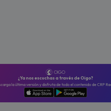
¿Ya nos escuchas a través de Oigo?
carga la última versión y disfruta de todo el contenido de CRP Ra