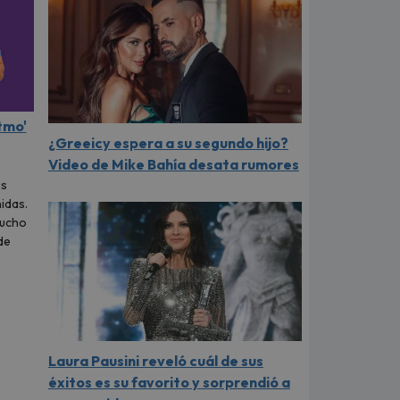
tmo'
¿Greeicy espera a su segundo hijo?
Video de Mike Bahía desata rumores
us
idas.
mucho
de
Laura Pausini reveló cuál de sus
éxitos es su favorito y sorprendió a