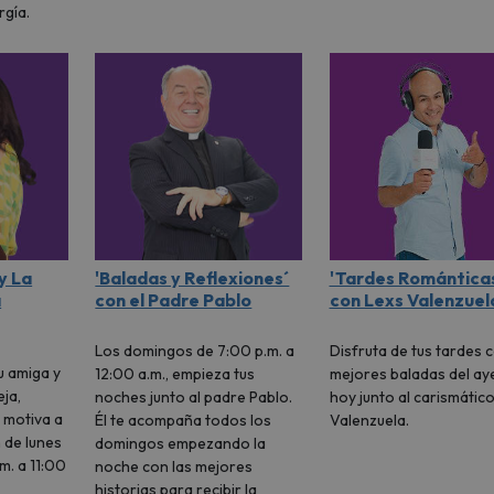
rgía.
y La
'Baladas y Reflexiones´
'Tardes Romántica
a
con el Padre Pablo
con Lexs Valenzuel
Los domingos de 7:00 p.m. a
Disfruta de tus tardes c
u amiga y
12:00 a.m., empieza tus
mejores baladas del ay
ja,
noches junto al padre Pablo.
hoy junto al carismátic
 motiva a
Él te acompaña todos los
Valenzuela.
 de lunes
domingos empezando la
m. a 11:00
noche con las mejores
historias para recibir la