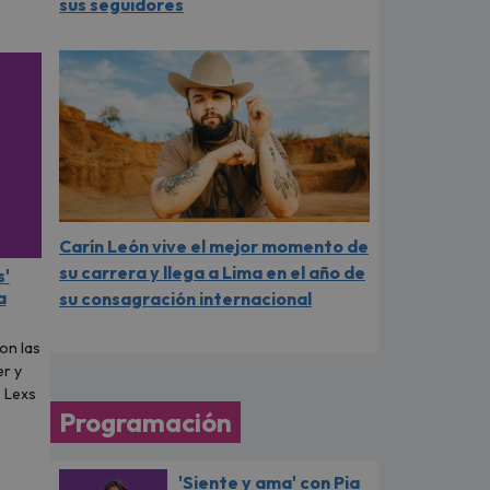
sus seguidores
Carín León vive el mejor momento de
su carrera y llega a Lima en el año de
s'
a
su consagración internacional
on las
er y
o Lexs
Programación
'Siente y ama' con Pia