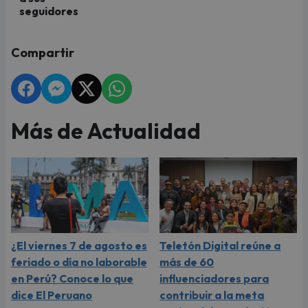
seguidores
Compartir
Más de Actualidad
¿El viernes 7 de agosto es
Teletón Digital reúne a
feriado o día no laborable
más de 60
en Perú? Conoce lo que
influenciadores para
dice El Peruano
contribuir a la meta