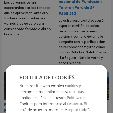
nacional de Fundación
Los peruanos están
Teletón Perú de S/
expectantes por los feriados
que se aproximan. Ante ello,
9,168,510
también desean saber si el
La estrategia digital buscará
viernes 7 de agosto será
superar el millón de soles
considerado feriado o día no
recaudado en su primera
laborable.
edición y contará durante la
campaña con la participación
de reconocidas figuras como
Ignacio Baladán, Natalia Segura
“La Segura”, Natalie Vértiz y
Yaco Eskenazi.
POLITICA DE COOKIES
Nuestro sitio web emplea cookies y
herramientas similares para distintas
finalidades. Revise nuestra Política de
Cookies para informarse al respecto. Si
Papa León XIV visitará
Feriados de agosto 2026
está de acuerdo, marque “Aceptar todo”.
Perú en noviembre 2026:
en Perú: ¿cuáles son los