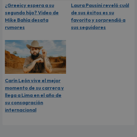
¿Greeicy espera a su
Laura Pausini reveló cuál
segundo hijo? Video de
de sus éxitos es su
Mike Bahía desata
favorito y sorprendió a
rumores
sus seguidores
Carín León vive el mejor
momento de su carrera y
llega a Lima en el año de
su consagración
internacional