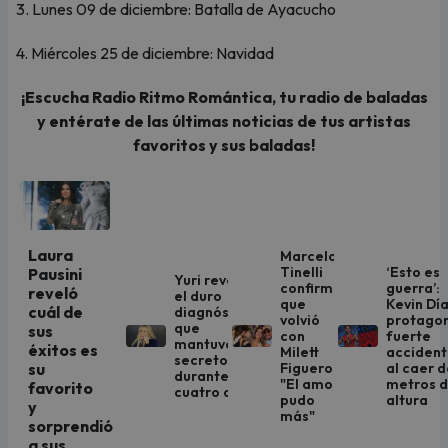
3. Lunes 09 de diciembre: Batalla de Ayacucho
4. Miércoles 25 de diciembre: Navidad
¡Escucha Radio Ritmo Romántica, tu radio de baladas
y entérate de las últimas noticias de tus artistas
favoritos y sus baladas!
Laura
Marcelo
Tinelli
‘Esto es
Pausini
Yuri revela
confirma
guerra’:
reveló
el duro
que
Kevin Dí
cuál de
diagnóstico
volvió
protago
que
sus
con
fuerte
mantuvo en
éxitos es
Milett
acciden
secreto
Figueroa:
al caer d
su
durante
"El amor
metros 
favorito
cuatro años
pudo
altura
y
más"
sorprendió
a sus