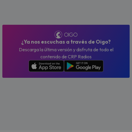
¿Ya nos escuchas a través de Oigo?
Descarga la última versión y disfruta de todo el
contenido de CRP Radios