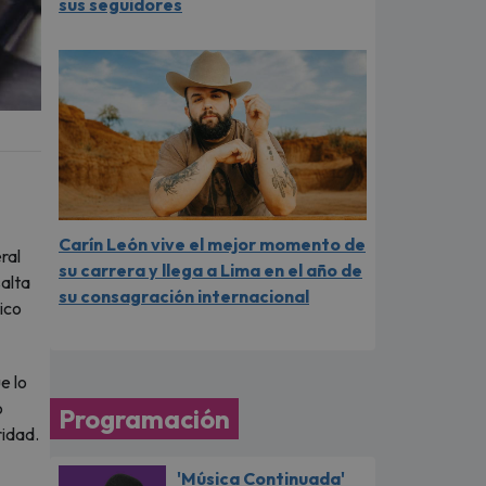
sus seguidores
Carín León vive el mejor momento de
ral
su carrera y llega a Lima en el año de
salta
su consagración internacional
ico
e lo
o
Programación
ridad.
'Música Continuada'