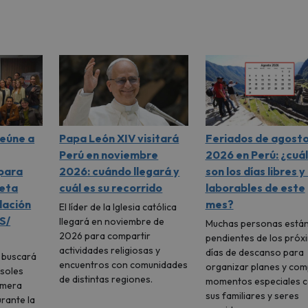
reúne a
Papa León XIV visitará
Feriados de agost
Perú en noviembre
2026 en Perú: ¿cuá
 para
2026: cuándo llegará y
son los días libres y
meta
cuál es su recorrido
laborables de este
dación
mes?
El líder de la Iglesia católica
S/
llegará en noviembre de
Muchas personas está
2026 para compartir
pendientes de los próx
actividades religiosas y
días de descanso para
l buscará
encuentros con comunidades
organizar planes y com
 soles
de distintas regiones.
momentos especiales 
imera
sus familiares y seres
urante la