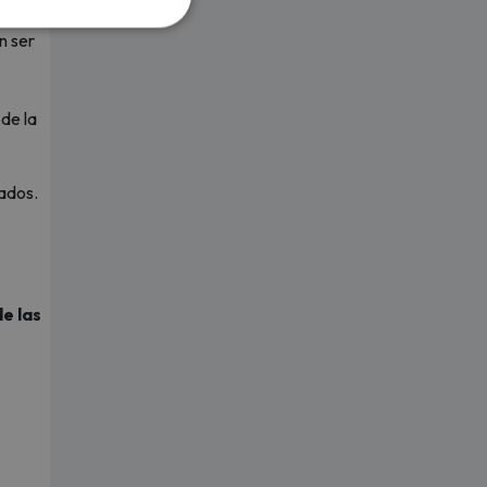
n ser
de la
zados.
e las