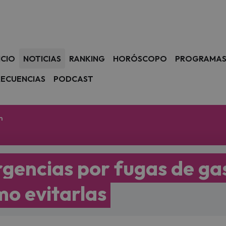
avegación
ICIO
NOTICIAS
RANKING
HORÓSCOPO
PROGRAMA
RECUENCIAS
PODCAST
m
gencias por fugas de ga
mo evitarlas