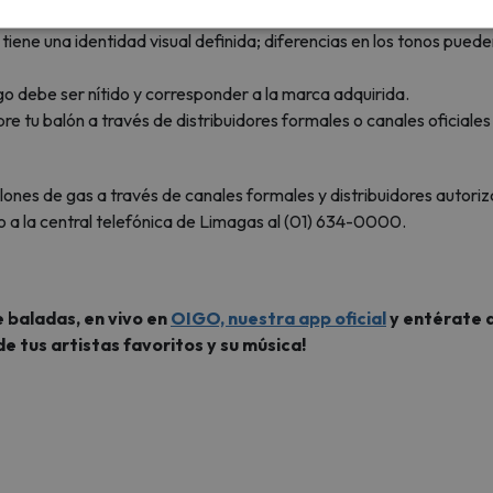
mente visible en el asa o en la parte superior del balón.
tiene una identidad visual definida; diferencias en los tonos puede
ogo debe ser nítido y corresponder a la marca adquirida.
 tu balón a través de distribuidores formales o canales oficiales 
lones de gas a través de canales formales y distribuidores autori
o a la central telefónica de Limagas al (01) 634-0000.
 baladas, en vivo en
OIGO, nuestra app oficial
y entérate d
de tus artistas favoritos y su música!