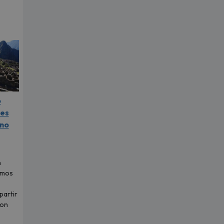
o
les
 no
n
imos
partir
con