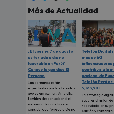
Más de Actualidad
¿El viernes 7 de agosto
Teletón Digital 
es feriado o día no
más de 60
laborable en Perú?
influenciadores
Conoce lo que dice El
contribuir a la 
Peruano
nacional de Fun
Teletón Perú de 
Los peruanos están
9,168,510
expectantes por los feriados
que se aproximan. Ante ello,
La estrategia digita
también desean saber si el
superar el millón de
viernes 7 de agosto será
recaudado en su pr
considerado feriado o día no
edición y contará d