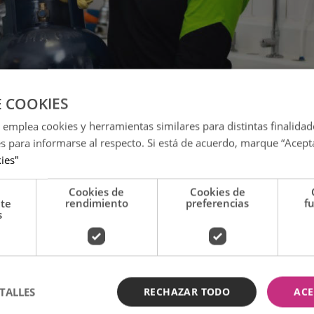
E COOKIES
 emplea cookies y herramientas similares para distintas finalidad
es para informarse al respecto. Si está de acuerdo, marque “Acept
(Foto: Limagas)
kies"
ficar un balón de gas
Cookies de
Cookies de
nte
rendimiento
preferencias
f
s
iente de Limagas, recomienda tomar en cuenta los siguientes
TALLES
RECHAZAR TODO
ACE
ntacto. Si presenta señales de manipulación, no lo aceptes.