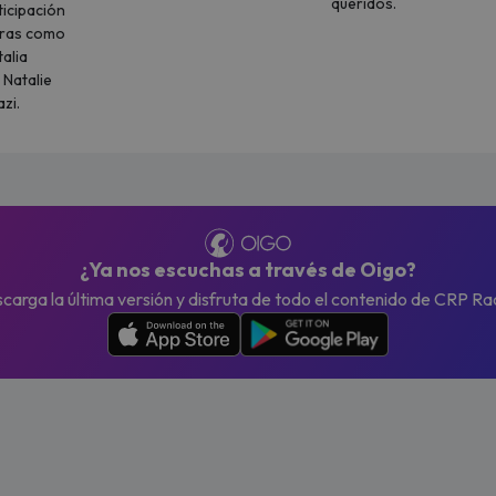
queridos.
icipación
uras como
talia
 Natalie
zi.
¿Ya nos escuchas a través de Oigo?
carga la última versión y disfruta de todo el contenido de CRP Ra