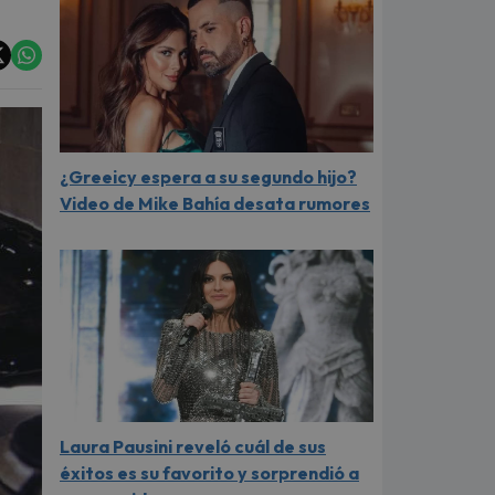
¿Greeicy espera a su segundo hijo?
Video de Mike Bahía desata rumores
Laura Pausini reveló cuál de sus
éxitos es su favorito y sorprendió a