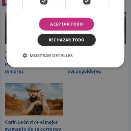
Lo último
ACEPTAR TODO
RECHAZAR TODO
¿Greeicy espera a su
Laura Pausini reveló cuál
MOSTRAR DETALLES
segundo hijo? Video de
de sus éxitos es su
Mike Bahía desata
favorito y sorprendió a
rumores
sus seguidores
Carín León vive el mejor
momento de su carrera y