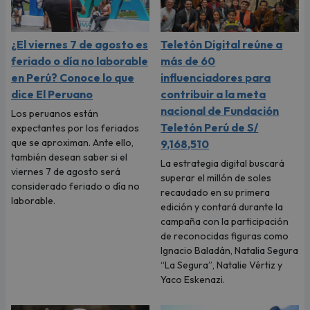
¿El viernes 7 de agosto es
Teletón Digital reúne a
feriado o día no laborable
más de 60
en Perú? Conoce lo que
influenciadores para
dice El Peruano
contribuir a la meta
nacional de Fundación
Los peruanos están
Teletón Perú de S/
expectantes por los feriados
que se aproximan. Ante ello,
9,168,510
también desean saber si el
La estrategia digital buscará
viernes 7 de agosto será
superar el millón de soles
considerado feriado o día no
recaudado en su primera
laborable.
edición y contará durante la
campaña con la participación
de reconocidas figuras como
Ignacio Baladán, Natalia Segura
“La Segura”, Natalie Vértiz y
Yaco Eskenazi.