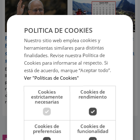
POLITICA DE COOKIES
Papa León XIV visitará
Feriados de agosto 2026
Nuestro sitio web emplea cookies y
Perú en noviembre 2026:
en Perú: ¿cuáles son los
herramientas similares para distintas
cuándo llegará y cuál es
días libres y no laborables
finalidades. Revise nuestra Política de
su recorrido
de este mes?
Cookies para informarse al respecto. Si
El líder de la Iglesia católica
Muchas personas están
está de acuerdo, marque “Aceptar todo”.
llegará en noviembre de 2026
pendientes de los próximos
Ver "Políticas de Cookies"
para compartir actividades
días de descanso para
religiosas y encuentros con
organizar planes y compartir
Cookies
Cookies de
comunidades de distintas
momentos especiales con sus
estrictamente
rendimiento
necesarias
regiones.
familiares y seres queridos.
Cookies de
Cookies de
preferencias
funcionalidad