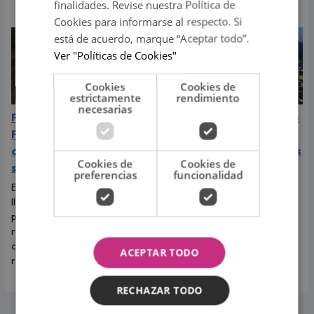
Yaco Eskenazi.
finalidades. Revise nuestra Política de
Cookies para informarse al respecto. Si
está de acuerdo, marque “Aceptar todo”.
Ver "Políticas de Cookies"
Cookies
Cookies de
estrictamente
rendimiento
necesarias
Papa León XIV visitará
Feriados de agosto 2026
Perú en noviembre 2026:
en Perú: ¿cuáles son los
cuándo llegará y cuál es
días libres y no laborables
Cookies de
Cookies de
su recorrido
de este mes?
preferencias
funcionalidad
El líder de la Iglesia católica
Muchas personas están
llegará en noviembre de 2026
pendientes de los próximos
para compartir actividades
días de descanso para
religiosas y encuentros con
organizar planes y compartir
comunidades de distintas
momentos especiales con sus
ACEPTAR TODO
regiones.
familiares y seres queridos.
RECHAZAR TODO