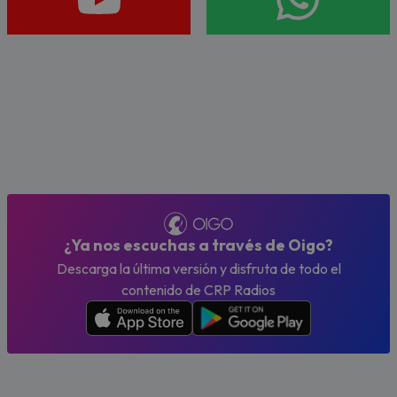
¿Ya nos escuchas a través de Oigo?
Descarga la última versión y disfruta de todo el
contenido de CRP Radios