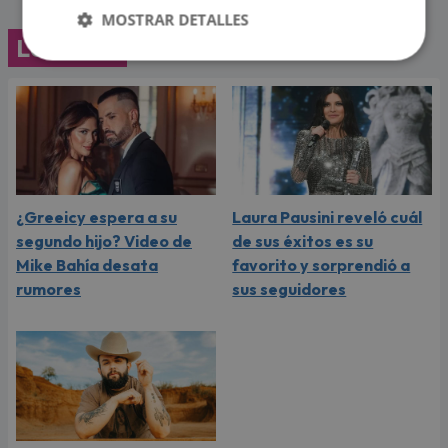
MOSTRAR DETALLES
Lo último
¿Greeicy espera a su
Laura Pausini reveló cuál
segundo hijo? Video de
de sus éxitos es su
Mike Bahía desata
favorito y sorprendió a
rumores
sus seguidores