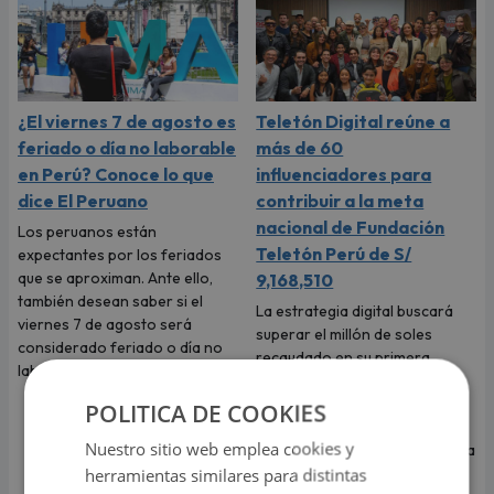
¿El viernes 7 de agosto es
Teletón Digital reúne a
feriado o día no laborable
más de 60
en Perú? Conoce lo que
influenciadores para
dice El Peruano
contribuir a la meta
nacional de Fundación
Los peruanos están
Teletón Perú de S/
expectantes por los feriados
que se aproximan. Ante ello,
9,168,510
también desean saber si el
La estrategia digital buscará
viernes 7 de agosto será
superar el millón de soles
considerado feriado o día no
recaudado en su primera
laborable.
edición y contará durante la
campaña con la participación
POLITICA DE COOKIES
de reconocidas figuras como
Nuestro sitio web emplea cookies y
Ignacio Baladán, Natalia Segura
“La Segura”, Natalie Vértiz y
herramientas similares para distintas