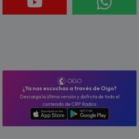
¿Ya nos escuchas a través de Oigo?
Descarga la última versión y disfruta de todo el
contenido de CRP Radios