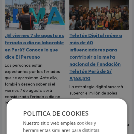
¿El viernes 7 de agosto es
Teletón Digital reúne a
feriado o día no laborable
más de 60
en Perú? Conoce lo que
influenciadores para
dice El Peruano
contribuir a la meta
nacional de Fundación
Los peruanos están
Teletón Perú de S/
expectantes por los feriados
que se aproximan. Ante ello,
9,168,510
también desean saber si el
La estrategia digital buscará
viernes 7 de agosto será
superar el millón de soles
considerado feriado o día no
recaudado en su primera
laborable.
edición y contará durante la
POLITICA DE COOKIES
campaña con la participación
de reconocidas figuras como
Nuestro sitio web emplea cookies y
Ignacio Baladán, Natalia Segura
herramientas similares para distintas
“La Segura”, Natalie Vértiz y