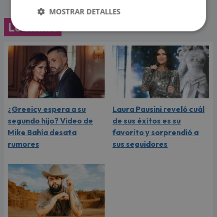
MOSTRAR DETALLES
Lo último
¿Greeicy espera a su
Laura Pausini reveló cuál
segundo hijo? Video de
de sus éxitos es su
Mike Bahía desata
favorito y sorprendió a
rumores
sus seguidores