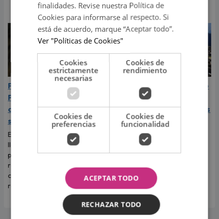
finalidades. Revise nuestra Política de
Yaco Eskenazi.
Cookies para informarse al respecto. Si
está de acuerdo, marque “Aceptar todo”.
Ver "Políticas de Cookies"
Cookies
Cookies de
estrictamente
rendimiento
necesarias
Papa León XIV visitará
Feriados de agosto 2026
Perú en noviembre 2026:
en Perú: ¿cuáles son los
cuándo llegará y cuál es
días libres y no laborables
Cookies de
Cookies de
su recorrido
de este mes?
preferencias
funcionalidad
El líder de la Iglesia católica
Muchas personas están
llegará en noviembre de 2026
pendientes de los próximos
para compartir actividades
días de descanso para
religiosas y encuentros con
organizar planes y compartir
comunidades de distintas
momentos especiales con sus
ACEPTAR TODO
regiones.
familiares y seres queridos.
RECHAZAR TODO