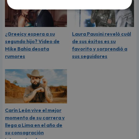
¿Greeicy espera a su
Laura Pausini reveló cuál
segundo hijo? Video de
de sus éxitos es su
Mike Bahía desata
favorito y sorprendió a
rumores
sus seguidores
Carín León vive el mejor
momento de su carrera y
llega a Lima en el año de
su consagración