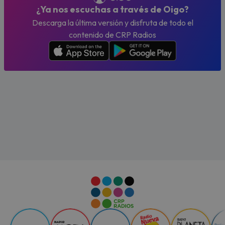
¿Ya nos escuchas a través de Oigo?
Descarga la última versión y disfruta de todo el
contenido de CRP Radios