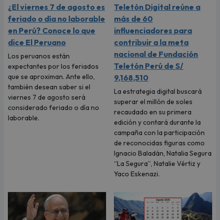
¿El viernes 7 de agosto es
Teletón Digital reúne a
feriado o día no laborable
más de 60
en Perú? Conoce lo que
influenciadores para
dice El Peruano
contribuir a la meta
nacional de Fundación
Los peruanos están
Teletón Perú de S/
expectantes por los feriados
que se aproximan. Ante ello,
9,168,510
también desean saber si el
La estrategia digital buscará
viernes 7 de agosto será
superar el millón de soles
considerado feriado o día no
recaudado en su primera
laborable.
edición y contará durante la
campaña con la participación
de reconocidas figuras como
Ignacio Baladán, Natalia Segura
“La Segura”, Natalie Vértiz y
Yaco Eskenazi.