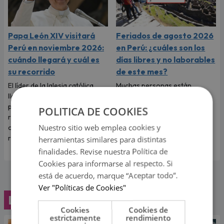
Papa León XIV visitará
Feriados de agosto 2026
Perú en noviembre 2026:
en Perú: ¿cuáles son los
cuándo llegará y cuál es
días libres y no laborables
su recorrido
de este mes?
El líder de la Iglesia católica
Muchas personas están
llegará en noviembre de 2026
pendientes de los próximos
para compartir actividades
días de descanso para
POLITICA DE COOKIES
religiosas y encuentros con
organizar planes y compartir
Nuestro sitio web emplea cookies y
comunidades de distintas
momentos especiales con sus
regiones.
familiares y seres queridos.
herramientas similares para distintas
finalidades. Revise nuestra Política de
Cookies para informarse al respecto. Si
está de acuerdo, marque “Aceptar todo”.
Ver "Políticas de Cookies"
Lo último
Cookies
Cookies de
estrictamente
rendimiento