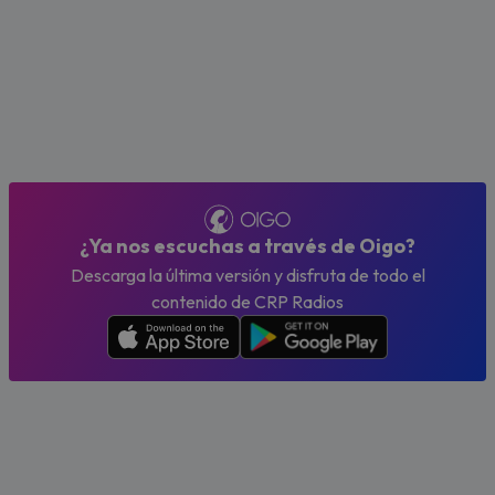
¿Ya nos escuchas a través de Oigo?
Descarga la última versión y disfruta de todo el
contenido de CRP Radios