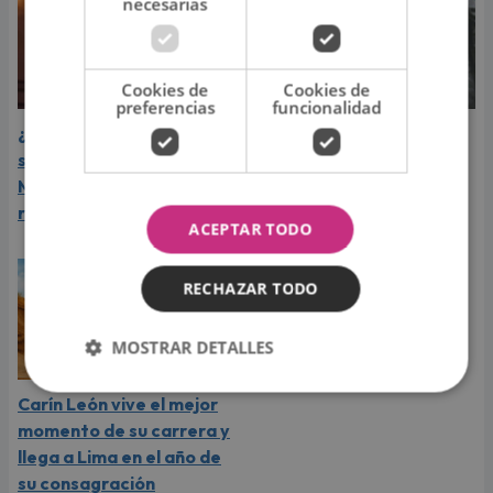
necesarias
Cookies de
Cookies de
preferencias
funcionalidad
¿Greeicy espera a su
Laura Pausini reveló cuál
segundo hijo? Video de
de sus éxitos es su
Mike Bahía desata
favorito y sorprendió a
rumores
sus seguidores
ACEPTAR TODO
RECHAZAR TODO
MOSTRAR DETALLES
Carín León vive el mejor
momento de su carrera y
llega a Lima en el año de
su consagración