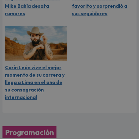
Mike Bahía desata
favorito y sorprendió a
rumores
sus seguidores
Carín León vive el mejor
momento de su carrera y
llega a Lima en el año de
su consagración
internacional
Programación