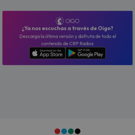
¿Ya nos escuchas a través de Oigo?
Descarga la última versión y disfruta de todo el
contenido de CRP Radios