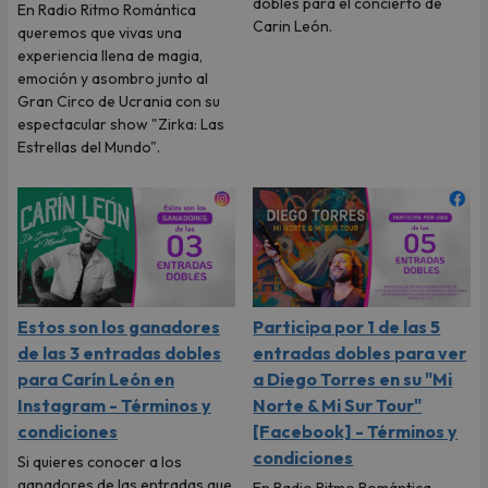
dobles para el concierto de
En Radio Ritmo Romántica
Carin León.
queremos que vivas una
experiencia llena de magia,
emoción y asombro junto al
Gran Circo de Ucrania con su
espectacular show "Zirka: Las
Estrellas del Mundo".
Estos son los ganadores
Participa por 1 de las 5
de las 3 entradas dobles
entradas dobles para ver
para Carín León en
a Diego Torres en su "Mi
Instagram - Términos y
Norte & Mi Sur Tour"
condiciones
[Facebook] - Términos y
condiciones
Si quieres conocer a los
ganadores de las entradas que
En Radio Ritmo Romántica