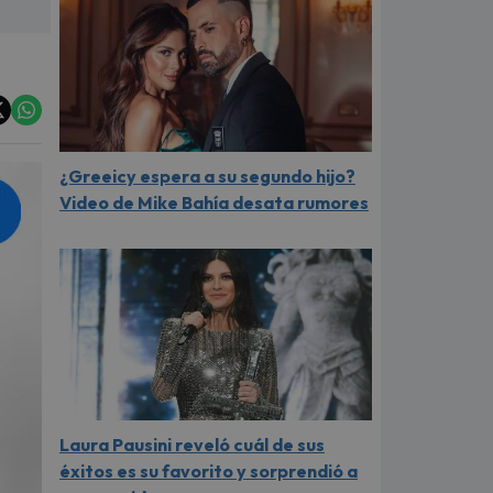
¿Greeicy espera a su segundo hijo?
Video de Mike Bahía desata rumores
Laura Pausini reveló cuál de sus
éxitos es su favorito y sorprendió a