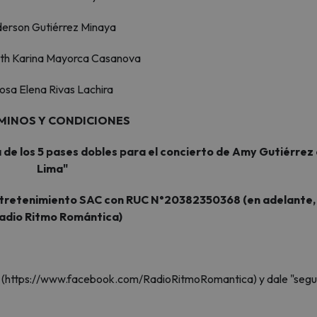
erson Gutiérrez Minaya
eth Karina Mayorca Casanova
osa Elena Rivas Lachira
MINOS Y CONDICIONES
de los 5 pases dobles para el concierto de Amy Gutiérrez
Lima"
ntretenimiento SAC con RUC N°20382350368 (en adelante,
adio Ritmo Romántica)
a (https://www.facebook.com/RadioRitmoRomantica) y dale "segu