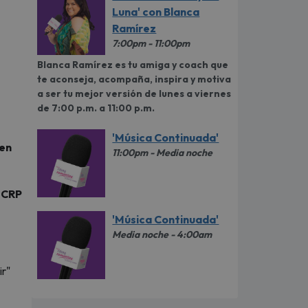
Luna' con Blanca
Ramírez
7:00pm - 11:00pm
Blanca Ramírez es tu amiga y coach que
te aconseja, acompaña, inspira y motiva
a ser tu mejor versión de lunes a viernes
de 7:00 p.m. a 11:00 p.m.
'Música Continuada'
 en
11:00pm - Media noche
 CRP
'Música Continuada'
Media noche - 4:00am
ir"