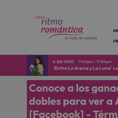
N
IN
F
EN VIVO
7:00pm - 11:00pm
'Entre La Arena y La Luna' 
Conoce a los gana
dobles para ver a
[Facebook] - Térm