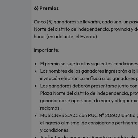
6) Premios
Cinco (5) ganadores se llevarán, cada uno, un pas
Norte del distrito de Independencia, provincia y d
horas (en adelante, el Evento).
Importante:
El premio se sujeta a las siguientes condiciones
Los nombres de los ganadores ingresarán a la l
invitación electrónica ni física a los ganadores 
Los ganadores deberán presentarse junto con s
Plaza Norte del distrito de Independencia, pro
ganador no se apersona a la hora y al lugar ex
reclamos.
MUSICNES S.A.C. con RUC N° 20602165486 gest
el ingreso al mismo, de considerarlo pertinent
y condiciones.
A efectos de ingresar al Evento se podrá soli