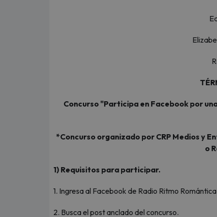
Ed
Elizab
R
TÉR
Concurso "Participa en Facebook por una 
*Concurso organizado por CRP Medios y E
o R
1) Requisitos para participar.
1. Ingresa al Facebook de Radio Ritmo Romántic
2. Busca el post anclado del concurso.