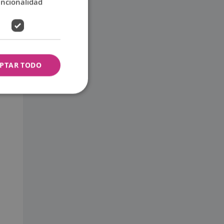
uncionalidad
rán en
PTAR TODO