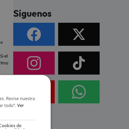
Síguenos
mo
Si el
Ritmo
n el
es. Revise nuestra
enidos
ar todo”.
Ver
Ritmo
ntre
Cookies de