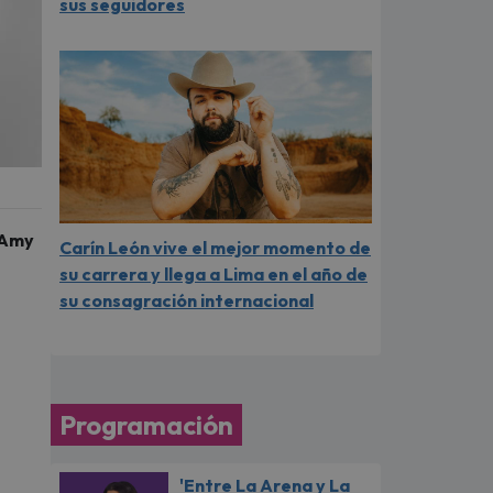
sus seguidores
"Amy
Carín León vive el mejor momento de
su carrera y llega a Lima en el año de
su consagración internacional
Programación
'Entre La Arena y La