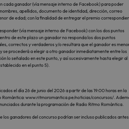
n cada ganador (vía mensaje interno de Facebook) para poder
o (nombres, apellidos, documento de identidad, dirección, correo
 menor de edad; con la finalidad de entregar el premio correspondie
responder (vía mensaje interno de Facebook) con los dos puntos
 dentro de este plazo un ganador no responda los dos puntos
les, correctos y verdaderos y/o resultara que el ganador es meno
 y se procederá a elegir a otro ganador inmediatamente entre los
ión lo señalado en este punto, y así sucesivamente hasta elegir al
tablecido en el punto 5).
cados el día 26 de junio del 2026 a partir de las 19:00 horas en la
mo Romántica: www.ritmoromantica.pe/noticias/concursos/. Ademá
anunciados durante la programación de Radio Ritmo Romántica.
 de los ganadores del concurso podrían ser incluso publicados antes