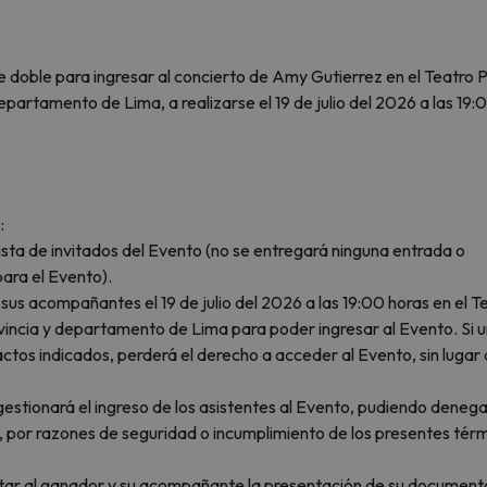
e doble para ingresar al concierto de Amy Gutierrez en el Teatro 
epartamento de Lima, a realizarse el 19 de julio del 2026 a las 19:
:
ista de invitados del Evento (no se entregará ninguna entrada o
para el Evento).
us acompañantes el 19 de julio del 2026 a las 19:00 horas en el T
vincia y departamento de Lima para poder ingresar al Evento. Si 
actos indicados, perderá el derecho a acceder al Evento, sin lugar 
ionará el ingreso de los asistentes al Evento, pudiendo denega
e, por razones de seguridad o incumplimiento de los presentes tér
citar al ganador y su acompañante la presentación de su document