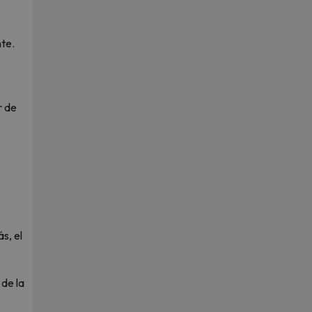
nte.
r de
s, el
 de la