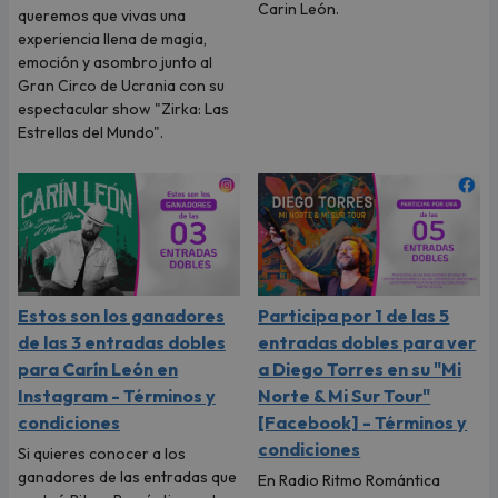
Carin León.
queremos que vivas una
experiencia llena de magia,
emoción y asombro junto al
Gran Circo de Ucrania con su
espectacular show "Zirka: Las
Estrellas del Mundo".
Estos son los ganadores
Participa por 1 de las 5
de las 3 entradas dobles
entradas dobles para ver
para Carín León en
a Diego Torres en su "Mi
Instagram - Términos y
Norte & Mi Sur Tour"
condiciones
[Facebook] - Términos y
condiciones
Si quieres conocer a los
ganadores de las entradas que
En Radio Ritmo Romántica