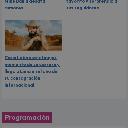
Mike Bahía desata
favorito y sorprendió a
rumores
sus seguidores
Carín León vive el mejor
momento de su carrera y
llega a Lima en el año de
su consagración
internacional
Programación