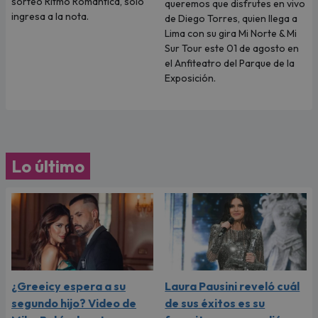
sorteó Ritmo Romántica, solo
queremos que disfrutes en vivo
ingresa a la nota.
de Diego Torres, quien llega a
Lima con su gira Mi Norte & Mi
Sur Tour este 01 de agosto en
el Anfiteatro del Parque de la
Exposición.
Lo último
¿Greeicy espera a su
Laura Pausini reveló cuál
segundo hijo? Video de
de sus éxitos es su