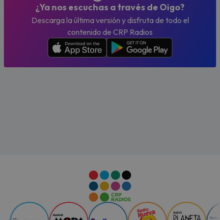
¿Ya nos escuchas a través de Oigo?
Descarga la última versión y disfruta de todo el
contenido de CRP Radios