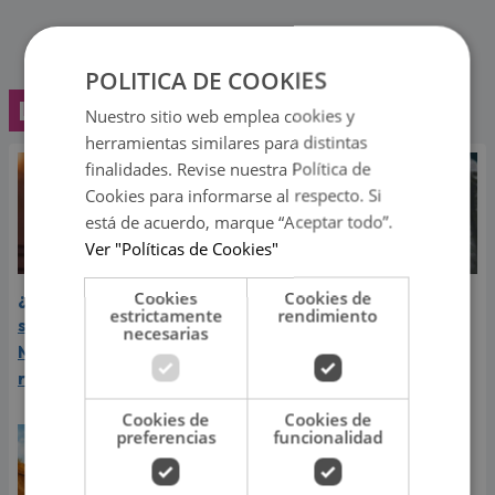
POLITICA DE COOKIES
Lo último
Nuestro sitio web emplea cookies y
herramientas similares para distintas
finalidades. Revise nuestra Política de
Cookies para informarse al respecto. Si
está de acuerdo, marque “Aceptar todo”.
Ver "Políticas de Cookies"
Cookies
Cookies de
¿Greeicy espera a su
Laura Pausini reveló cuál
estrictamente
rendimiento
segundo hijo? Video de
de sus éxitos es su
necesarias
Mike Bahía desata
favorito y sorprendió a
rumores
sus seguidores
Cookies de
Cookies de
preferencias
funcionalidad