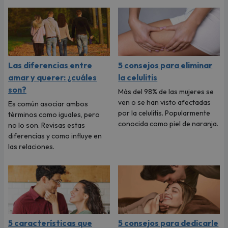
Las diferencias entre
5 consejos para eliminar
amar y querer: ¿cuáles
la celulitis
son?
Más del 98% de las mujeres se
ven o se han visto afectadas
Es común asociar ambos
por la celulitis. Popularmente
términos como iguales, pero
conocida como piel de naranja.
no lo son. Revisas estas
diferencias y como influye en
las relaciones.
5 características que
5 consejos para dedicarle