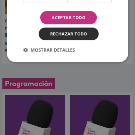
ACEPTAR TODO
Carín León vive el mejor
momento de su carrera y
RECHAZAR TODO
llega a Lima en el año de
su consagración
internacional
MOSTRAR DETALLES
Programación