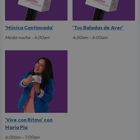
'Música Continuada'
'Tus Baladas de Ayer'
Media noche - 4:00am
4:00am - 6:00am
'Vive con Ritmo' con
María Pía
6:00am - 7:00am