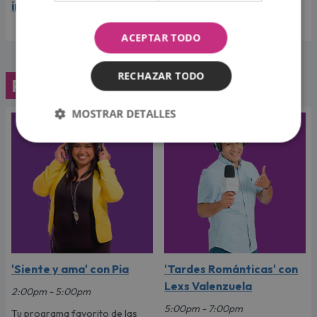
internacional
ACEPTAR TODO
RECHAZAR TODO
Programación
MOSTRAR DETALLES
'Siente y ama' con Pia
'Tardes Románticas' con
Lexs Valenzuela
2:00pm - 5:00pm
5:00pm - 7:00pm
Tu programa favorito de las