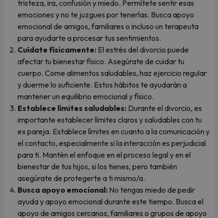
tristeza, ira, confusión y miedo. Permítete sentir esas
emociones y no te juzgues por tenerlas. Busca apoyo
emocional de amigos, familiares o incluso un terapeuta
para ayudarte a procesar tus sentimientos.
Cuídate físicamente:
El estrés del divorcio puede
afectar tu bienestar físico. Asegúrate de cuidar tu
cuerpo. Come alimentos saludables, haz ejercicio regular
y duerme lo suficiente. Estos hábitos te ayudarán a
mantener un equilibrio emocional y físico.
Establece límites saludables:
Durante el divorcio, es
importante establecer límites claros y saludables con tu
ex pareja. Establece límites en cuanto a la comunicación y
el contacto, especialmente si la interacción es perjudicial
para ti. Mantén el enfoque en el proceso legal y en el
bienestar de tus hijos, si los tienes, pero también
asegúrate de protegerte a ti mismo/a.
Busca apoyo emocional:
No tengas miedo de pedir
ayuda y apoyo emocional durante este tiempo. Busca el
apoyo de amigos cercanos, familiares o grupos de apoyo