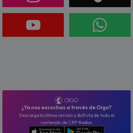
¿Ya nos escuchas a través de Oigo?
Descarga la última versión y disfruta de todo el
contenido de CRP Radios