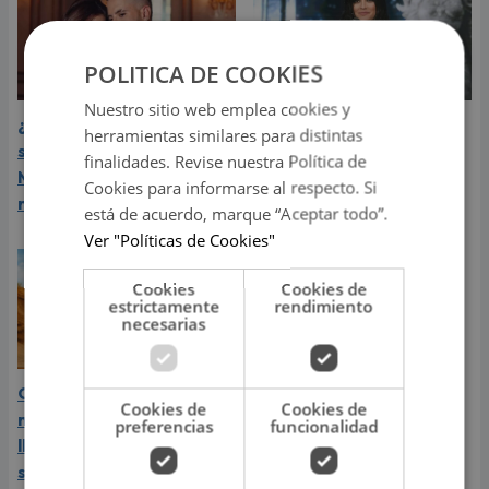
POLITICA DE COOKIES
Nuestro sitio web emplea cookies y
¿Greeicy espera a su
Laura Pausini reveló cuál
herramientas similares para distintas
segundo hijo? Video de
de sus éxitos es su
finalidades. Revise nuestra Política de
Mike Bahía desata
favorito y sorprendió a
Cookies para informarse al respecto. Si
rumores
sus seguidores
está de acuerdo, marque “Aceptar todo”.
Ver "Políticas de Cookies"
Cookies
Cookies de
estrictamente
rendimiento
necesarias
Carín León vive el mejor
Cookies de
Cookies de
momento de su carrera y
preferencias
funcionalidad
llega a Lima en el año de
su consagración