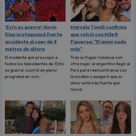
‘Esto es guerra’: Kevin
Marcelo Tinelli confirma
Díaz protagonizó fuerte
que volvió con Milett
accidente al caer de 8
Figueroa: "El amor pudo
metros de altura
más"
El incidente que preocupó a
Tras su fugaz romance con
todos los televidentes de 'Esto
otra mujer, el argentino llegó al
es guerra' ocurrió en pleno
Perú para reencontrarse con
programa en vivo.
la modelo y aseguró que su
amor está más fuerte que
nunca.