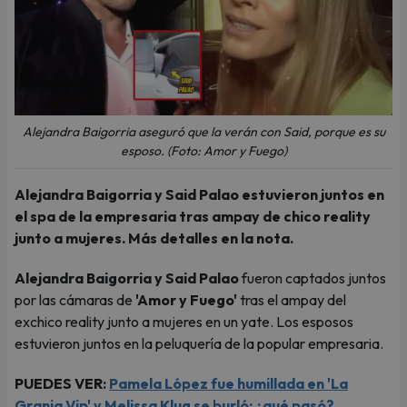
Alejandra Baigorria aseguró que la verán con Said, porque es su
esposo. (Foto: Amor y Fuego)
Alejandra Baigorria y Said Palao estuvieron juntos en
el spa de la empresaria tras ampay de chico reality
junto a mujeres. Más detalles en la nota.
Alejandra Baigorria y Said Palao
fueron captados juntos
por las cámaras de
'Amor y Fuego'
tras el ampay del
exchico reality junto a mujeres en un yate. Los esposos
estuvieron juntos en la peluquería de la popular empresaria.
PUEDES VER:
Pamela López fue humillada en 'La
Granja Vip' y Melissa Klug se burló: ¿qué pasó?