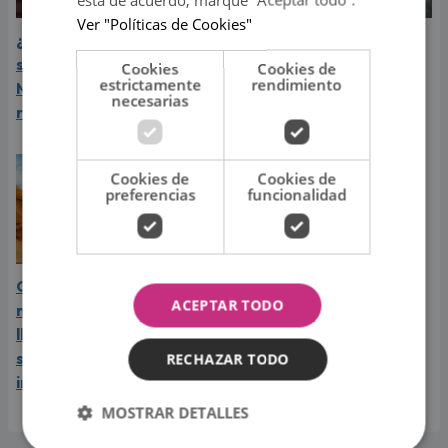
Ver "Políticas de Cookies"
¿Greeicy espera a su
Laura Pausini reveló cuál
segundo hijo? Video de
de sus éxitos es su
Cookies
Cookies de
estrictamente
rendimiento
Mike Bahía desata
favorito y sorprendió a
necesarias
rumores
sus seguidores
Cookies de
Cookies de
preferencias
funcionalidad
Carín León vive el mejor
ACEPTAR TODO
momento de su carrera y
llega a Lima en el año de
su consagración
RECHAZAR TODO
internacional
MOSTRAR DETALLES