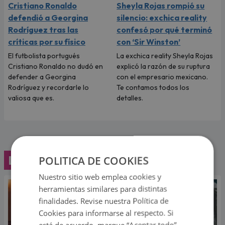
Cristiano Ronaldo
Sheyla Rojas rompió su
defendió a Georgina
silencio: exchica reality
Rodríguez tras las
confesó por qué terminó
críticas por su físico
con ‘Sir Winston’
El futbolista portugués
La exchica reality Sheyla Rojas
Cristiano Ronaldo no dudó en
explicó la razón de su ruptura
defender a Georgina
con el empresario mexicano.
Rodríguez y recordarle lo
Te contamos todos los
valiosa que es.
detalles.
Lo último
POLITICA DE COOKIES
Nuestro sitio web emplea cookies y
herramientas similares para distintas
finalidades. Revise nuestra Política de
Cookies para informarse al respecto. Si
está de acuerdo, marque “Aceptar todo”.