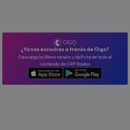
¿Ya nos escuchas a través de Oigo?
Descarga la última versión y disfruta de todo el
contenido de CRP Radios