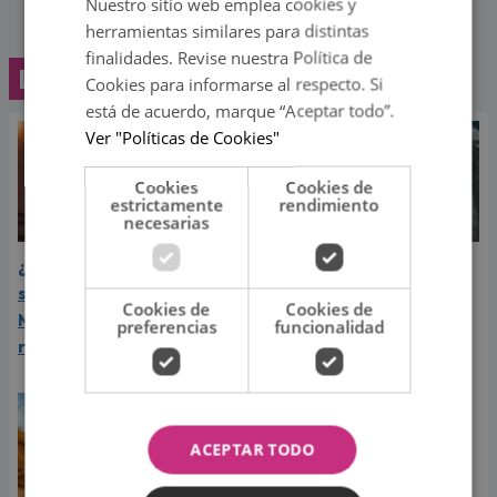
Nuestro sitio web emplea cookies y
herramientas similares para distintas
finalidades. Revise nuestra Política de
Lo último
Cookies para informarse al respecto. Si
está de acuerdo, marque “Aceptar todo”.
Ver "Políticas de Cookies"
Cookies
Cookies de
estrictamente
rendimiento
necesarias
¿Greeicy espera a su
Laura Pausini reveló cuál
segundo hijo? Video de
de sus éxitos es su
Cookies de
Cookies de
Mike Bahía desata
favorito y sorprendió a
preferencias
funcionalidad
rumores
sus seguidores
ACEPTAR TODO