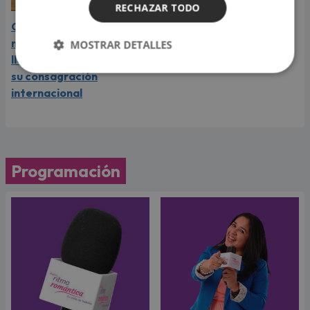
RECHAZAR TODO
Carín León vive el mejor
momento de su carrera y
MOSTRAR DETALLES
llega a Lima en el año de
su consagración
internacional
Programación