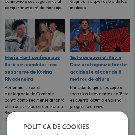
conmovió a sus seguidores al
diagnóstico que recibió de los
compartir un sentido mensaje.
médicos.
Mario Hart confesó que
‘Esto es guerra’: Kevin
lloró a escondidas tras
Díaz protagonizó fuerte
separarse de Korina
accidente al caer de 8
Rivadeneira
metros de altura
Por primera vez, el
El incidente que preocupó a
exintegrante de Combate
todos los televidentes de 'Esto
contó cómo realmente afrontó
es guerra' ocurrió en pleno
el fin de su relación con Korina
programa en vivo.
Rivadeneira, madre de sus dos
hijos.
POLITICA DE COOKIES