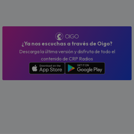
¿Ya nos escuchas a través de Oigo?
Descarga la última versión y disfruta de todo el
contenido de CRP Radios