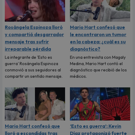
Rosángela Espinoza lloró
Mario Hart confesó que
y compartió desgarrador
le encontraron un tumor
mensaje tras sufrir
en la cabeza: ¿cuál es su
irreparable pérdida
diagnóstico?
La integrante de 'Esto es
En una entrevista con Magaly
guerra' Rosángela Espinoza
Medina, Mario Hart contó el
conmovió a sus seguidores al
diagnóstico que recibió de los
compartir un sentido mensaje.
médicos.
Mario Hart confesó que
‘Esto es guerra’: Kevin
lloró a escondidas tras
Díaz protagonizó fuerte