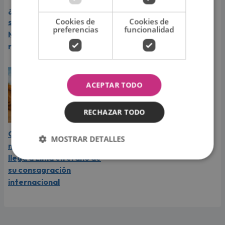
¿Greeicy espera a su
Laura Pausini reveló cuál
Cookies de
Cookies de
segundo hijo? Video de
de sus éxitos es su
preferencias
funcionalidad
Mike Bahía desata
favorito y sorprendió a
rumores
sus seguidores
ACEPTAR TODO
RECHAZAR TODO
Carín León vive el mejor
MOSTRAR DETALLES
momento de su carrera y
llega a Lima en el año de
su consagración
internacional