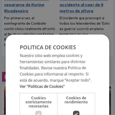
separarse de Korina
accidente al caer de 8
Rivadeneira
metros de altura
Por primera vez, el
El incidente que preocupó a
exintegrante de Combate
todos los televidentes de 'Esto
contó cómo realmente afrontó
es guerra' ocurrió en pleno
el fin de su relación con Korina
programa en vivo.
Rivadeneira, madre de sus dos
hijos.
POLITICA DE COOKIES
Nuestro sitio web emplea cookies y
herramientas similares para distintas
finalidades. Revise nuestra Política de
Cookies para informarse al respecto. Si
Lo último
está de acuerdo, marque “Aceptar todo”.
Ver "Políticas de Cookies"
Cookies
Cookies de
estrictamente
rendimiento
necesarias