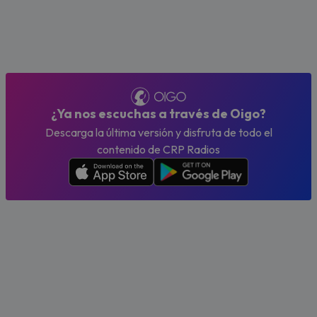
¿Ya nos escuchas a través de Oigo?
Descarga la última versión y disfruta de todo el
contenido de CRP Radios