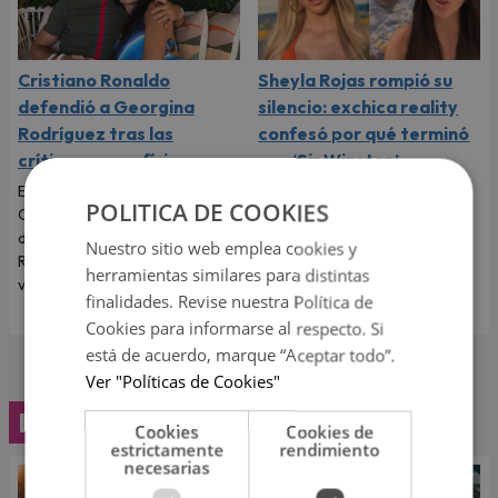
Cristiano Ronaldo
Sheyla Rojas rompió su
defendió a Georgina
silencio: exchica reality
Rodríguez tras las
confesó por qué terminó
críticas por su físico
con ‘Sir Winston’
El futbolista portugués
La exchica reality Sheyla Rojas
POLITICA DE COOKIES
Cristiano Ronaldo no dudó en
explicó la razón de su ruptura
defender a Georgina
con el empresario mexicano.
Nuestro sitio web emplea cookies y
Rodríguez y recordarle lo
Te contamos todos los
herramientas similares para distintas
valiosa que es.
detalles.
finalidades. Revise nuestra Política de
Cookies para informarse al respecto. Si
está de acuerdo, marque “Aceptar todo”.
Ver "Políticas de Cookies"
Lo último
Cookies
Cookies de
estrictamente
rendimiento
necesarias