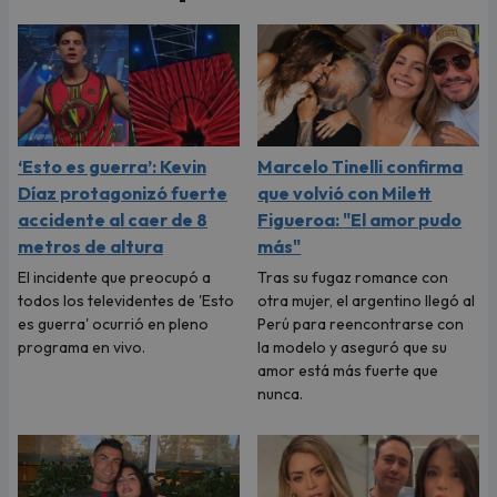
‘Esto es guerra’: Kevin
Marcelo Tinelli confirma
Díaz protagonizó fuerte
que volvió con Milett
accidente al caer de 8
Figueroa: "El amor pudo
metros de altura
más"
El incidente que preocupó a
Tras su fugaz romance con
todos los televidentes de 'Esto
otra mujer, el argentino llegó al
es guerra' ocurrió en pleno
Perú para reencontrarse con
programa en vivo.
la modelo y aseguró que su
amor está más fuerte que
nunca.