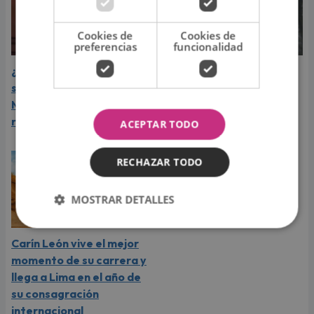
Cookies de
Cookies de
preferencias
funcionalidad
¿Greeicy espera a su
Laura Pausini reveló cuál
segundo hijo? Video de
de sus éxitos es su
Mike Bahía desata
favorito y sorprendió a
rumores
sus seguidores
ACEPTAR TODO
RECHAZAR TODO
MOSTRAR DETALLES
Carín León vive el mejor
momento de su carrera y
llega a Lima en el año de
su consagración
internacional