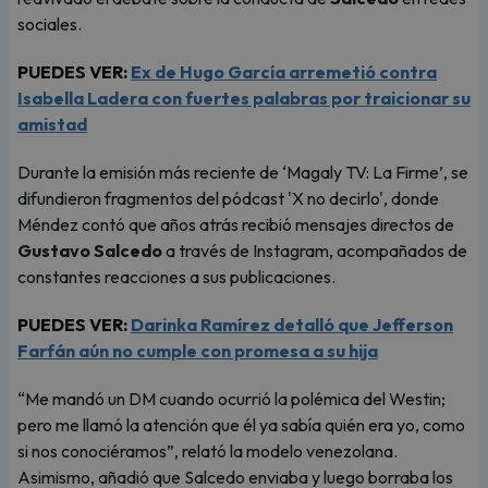
sociales.
PUEDES VER:
Ex de Hugo García arremetió contra
Isabella Ladera con fuertes palabras por traicionar su
amistad
Durante la emisión más reciente de ‘Magaly TV: La Firme’, se
difundieron fragmentos del pódcast 'X no decirlo', donde
Méndez contó que años atrás recibió mensajes directos de
Gustavo Salcedo
a través de Instagram, acompañados de
constantes reacciones a sus publicaciones.
PUEDES VER:
Darinka Ramírez detalló que Jefferson
Farfán aún no cumple con promesa a su hija
“Me mandó un DM cuando ocurrió la polémica del Westin;
pero me llamó la atención que él ya sabía quién era yo, como
si nos conociéramos”, relató la modelo venezolana.
Asimismo, añadió que Salcedo enviaba y luego borraba los