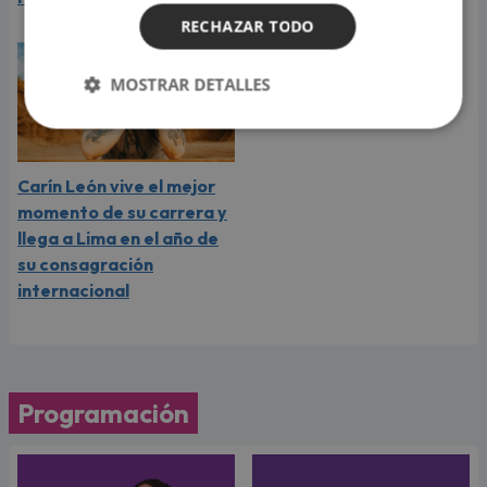
RECHAZAR TODO
MOSTRAR DETALLES
Carín León vive el mejor
momento de su carrera y
llega a Lima en el año de
su consagración
internacional
Programación