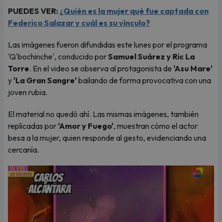
PUEDES VER:
¿Quién es la mujer qué fue captada con
Federico Salazar y cuál es su vínculo?
Las imágenes fueron difundidas este lunes por el programa
'Q'bochinche', conducido por
Samuel Suárez y Ric La
Torre
. En el video se observa al protagonista de
'Asu Mare'
y
'La Gran Sangre'
bailando de forma provocativa con una
joven rubia.
El material no quedó ahí. Las mismas imágenes, también
replicadas por
'Amor y Fuego'
, muestran cómo el actor
besa a la mujer, quien responde al gesto, evidenciando una
cercanía.