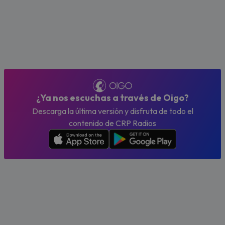
¿Ya nos escuchas a través de Oigo?
Descarga la última versión y disfruta de todo el
contenido de CRP Radios