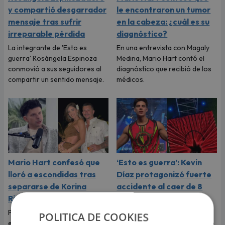
y compartió desgarrador
le encontraron un tumor
mensaje tras sufrir
en la cabeza: ¿cuál es su
irreparable pérdida
diagnóstico?
La integrante de 'Esto es
En una entrevista con Magaly
guerra' Rosángela Espinoza
Medina, Mario Hart contó el
conmovió a sus seguidores al
diagnóstico que recibió de los
compartir un sentido mensaje.
médicos.
Mario Hart confesó que
‘Esto es guerra’: Kevin
lloró a escondidas tras
Díaz protagonizó fuerte
separarse de Korina
accidente al caer de 8
Rivadeneira
metros de altura
Por primera vez, el
El incidente que preocupó a
POLITICA DE COOKIES
exintegrante de Combate
todos los televidentes de 'Esto