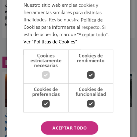
Nuestro sitio web emplea cookies y
contó cómo realmente afrontó
es guerra' ocurrió en pleno
el fin de su relación con Korina
programa en vivo.
herramientas similares para distintas
Rivadeneira, madre de sus dos
finalidades. Revise nuestra Política de
hijos.
Cookies para informarse al respecto. Si
está de acuerdo, marque “Aceptar todo”.
Ver "Políticas de Cookies"
Cookies
Cookies de
estrictamente
rendimiento
Lo último
necesarias
Cookies de
Cookies de
preferencias
funcionalidad
¿Greeicy espera a su
Laura Pausini reveló cuál
segundo hijo? Video de
de sus éxitos es su
ACEPTAR TODO
Mike Bahía desata
favorito y sorprendió a
rumores
sus seguidores