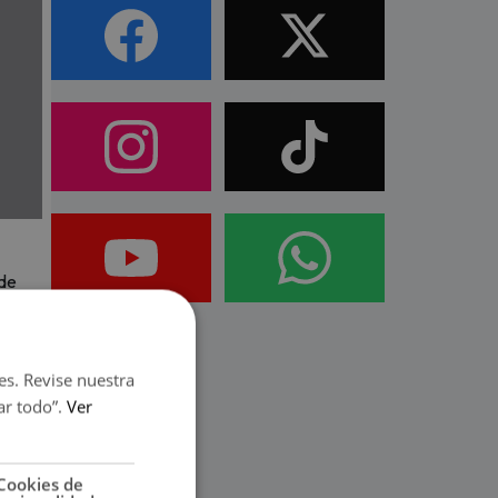
 de
gar a
as no
es. Revise nuestra
ar todo”.
Ver
as
he
Cookies de