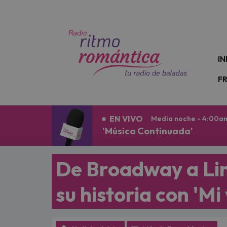
N
IN
F
EN VIVO
Media noche - 4:00a
'Música Continuada'
De Broadway a Li
su historia con 'Mi