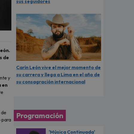
sus seguidores
León.
s de
Carín León vive el mejor momento de
su carrera y llega a Lima en el año de
nte y
su consagración internacional
a en
te
o de
Programación
o para
'Música Continuada'