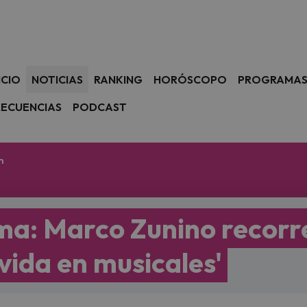
avegación
ICIO
NOTICIAS
RANKING
HORÓSCOPO
PROGRAMA
RECUENCIAS
PODCAST
m
ma: Marco Zunino recorr
 vida en musicales'