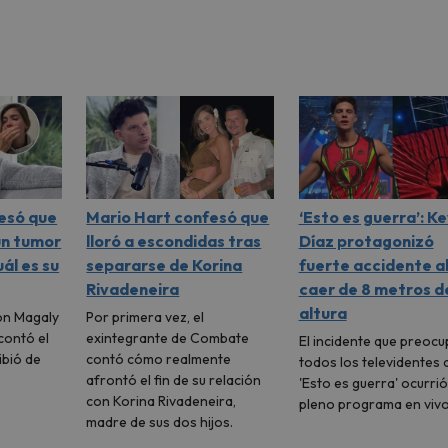
esó que
Mario Hart confesó que
‘Esto es guerra’: Ke
un tumor
lloró a escondidas tras
Díaz protagonizó
ál es su
separarse de Korina
fuerte accidente a
Rivadeneira
caer de 8 metros d
altura
on Magaly
Por primera vez, el
contó el
exintegrante de Combate
El incidente que preocu
ibió de
contó cómo realmente
todos los televidentes 
afrontó el fin de su relación
'Esto es guerra' ocurrió
con Korina Rivadeneira,
pleno programa en vivo
madre de sus dos hijos.