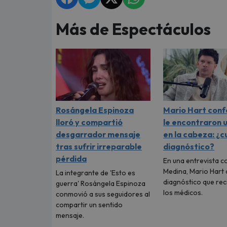
Más de Espectáculos
Rosángela Espinoza
Mario Hart conf
lloró y compartió
le encontraron 
desgarrador mensaje
en la cabeza: ¿cu
tras sufrir irreparable
diagnóstico?
pérdida
En una entrevista c
Medina, Mario Hart 
La integrante de 'Esto es
diagnóstico que rec
guerra' Rosángela Espinoza
los médicos.
conmovió a sus seguidores al
compartir un sentido
mensaje.