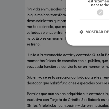
estrictame
necesaria
"Mi vida en musicales no va sobre mi vida personal
lo que me han transformado como persona. Quier
descubrir letras que parecen escritas para mí, c
me toca directo, que me divierte o me impacta si
MOSTRAR DE
ustedes se encuentren en esas canciones, que si
rato. Eso es un momento de lo que viví, con los mu
estreno.
Junto a la reconocida actriz y cantante
Gisela P
momentos únicos de conexión con el público, que 
vez, cada función se convierta en un momento mu
Si bien ya se está preparando todo para el estreno
destacar que habrá funciones especiales por Fiest
Para los que aún no han adquirido sus entradas l
exclusivo con Tarjeta de Crédito Scotiabank es h
((https://teleticket.com.pe/mi-vida-en-musicales