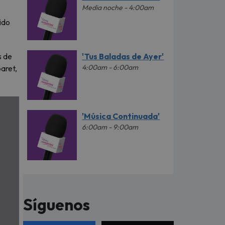
Media noche - 4:00am
ido
'Tus Baladas de Ayer'
s de
4:00am - 6:00am
aret,
'Música Continuada'
6:00am - 9:00am
Síguenos