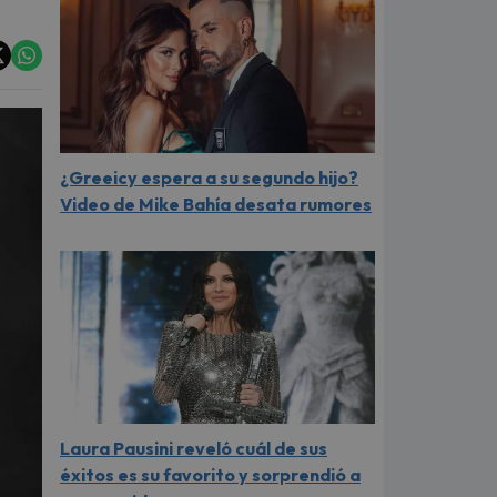
¿Greeicy espera a su segundo hijo?
Video de Mike Bahía desata rumores
Laura Pausini reveló cuál de sus
éxitos es su favorito y sorprendió a