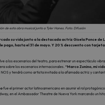
ón de esta obra musical junto a Tyler Hanes. Foto: Difusión
cado su vida junto a la destacada actriz Gisela Ponce de 
e pago, hasta el 31 de mayo. Y 20 % descuento con tarjeta
ve a los escenarios del teatro, para estrenar un espectáculo vibra
era sobre los escenarios internacionales.
“Marco Zunino, mi vid
tro NOS y tendrá como artista invitada a la afamada actriz y cantan
no
fue el primer actor latinoamericano en asumir el rol protagónic
roadway, en el Ambassador Theatre de Nueva York marcando un hit