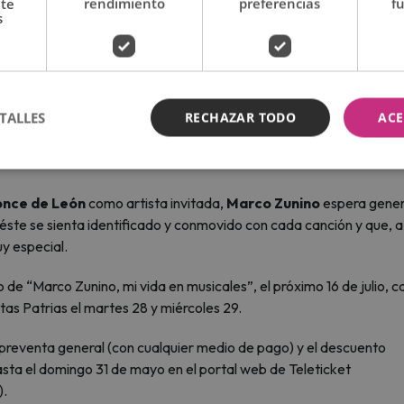
nte
rendimiento
preferencias
f
s
 en los musicales, sino sobre lo que los musicales han hecho por mi 
o compartir con ustedes esas sensaciones mágicas: el asombro d
anciones que ponen en palabras lo que nunca supe expresar, músic
n necesidad de palabras. Esta es una jornada en la que quiero que
TALLES
RECHAZAR TODO
ACE
entan complicidad, vergüenza, alegría o simplemente pasen un bu
sicales, en mi vida", refiere Zunino muy entusiasmado por el pront
once de León
como artista invitada,
Marco Zunino
espera gene
éste se sienta identificado y conmovido con cada canción y que, a
y especial.
 de “Marco Zunino, mi vida en musicales”, el próximo 16 de julio, 
as Patrias el martes 28 y miércoles 29.
a preventa general (con cualquier medio de pago) y el descuento
asta el domingo 31 de mayo en el portal web de Teleticket
).