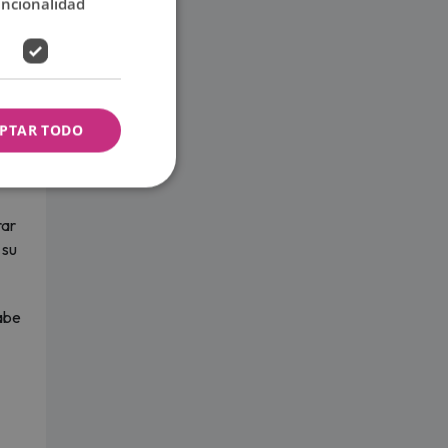
uncionalidad
vida,
e
a que
PTAR TODO
en
o
rar
 su
cabe