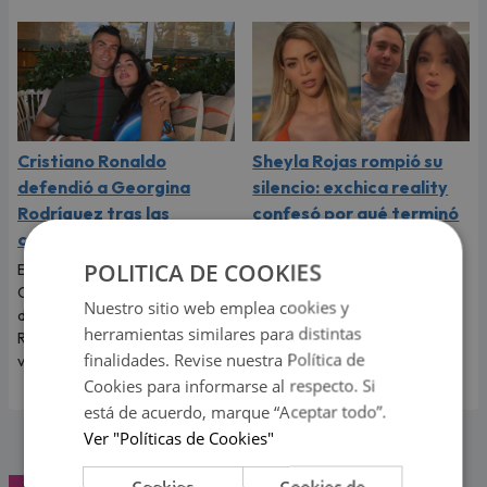
Cristiano Ronaldo
Sheyla Rojas rompió su
defendió a Georgina
silencio: exchica reality
Rodríguez tras las
confesó por qué terminó
críticas por su físico
con ‘Sir Winston’
POLITICA DE COOKIES
El futbolista portugués
La exchica reality Sheyla Rojas
Cristiano Ronaldo no dudó en
explicó la razón de su ruptura
Nuestro sitio web emplea cookies y
defender a Georgina
con el empresario mexicano.
herramientas similares para distintas
Rodríguez y recordarle lo
Te contamos todos los
finalidades. Revise nuestra Política de
valiosa que es.
detalles.
Cookies para informarse al respecto. Si
está de acuerdo, marque “Aceptar todo”.
Ver "Políticas de Cookies"
Cookies
Cookies de