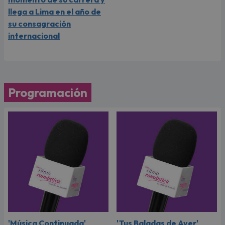
llega a Lima en el año de
su consagración
internacional
Programación
'Música Continuada'
'Tus Baladas de Ayer'