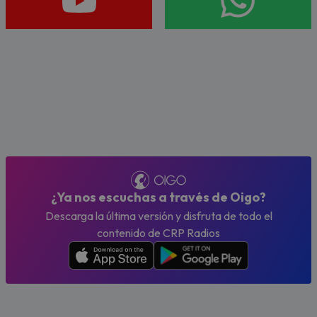
¿Ya nos escuchas a través de Oigo?
Descarga la última versión y disfruta de todo el
contenido de CRP Radios