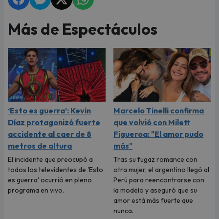
Más de Espectáculos
‘Esto es guerra’: Kevin
Marcelo Tinelli confirma
Díaz protagonizó fuerte
que volvió con Milett
accidente al caer de 8
Figueroa: "El amor pudo
metros de altura
más"
El incidente que preocupó a
Tras su fugaz romance con
todos los televidentes de 'Esto
otra mujer, el argentino llegó al
es guerra' ocurrió en pleno
Perú para reencontrarse con
programa en vivo.
la modelo y aseguró que su
amor está más fuerte que
nunca.