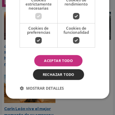
Lo último
estrictamente
rendimiento
necesarias
Cookies de
Cookies de
preferencias
funcionalidad
¿Greeicy espera a su
Laura Pausini reveló cuál
segundo hijo? Video de
de sus éxitos es su
Mike Bahía desata
favorito y sorprendió a
ACEPTAR TODO
rumores
sus seguidores
RECHAZAR TODO
MOSTRAR DETALLES
Carín León vive el mejor
momento de su carrera y