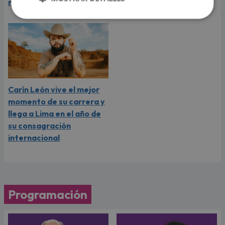
rumores
sus seguidores
Carín León vive el mejor
momento de su carrera y
llega a Lima en el año de
su consagración
internacional
Programación