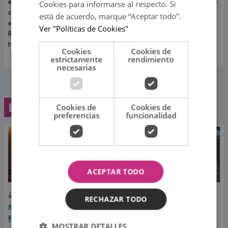
exintegrante de Combate
todos los televidentes de 'Esto
Cookies para informarse al respecto. Si
contó cómo realmente afrontó
es guerra' ocurrió en pleno
está de acuerdo, marque “Aceptar todo”.
el fin de su relación con Korina
programa en vivo.
Ver "Políticas de Cookies"
Rivadeneira, madre de sus dos
hijos.
Cookies
Cookies de
estrictamente
rendimiento
necesarias
Lo último
Cookies de
Cookies de
preferencias
funcionalidad
ACEPTAR TODO
¿Greeicy espera a su
Laura Pausini reveló cuál
RECHAZAR TODO
segundo hijo? Video de
de sus éxitos es su
Mike Bahía desata
favorito y sorprendió a
MOSTRAR DETALLES