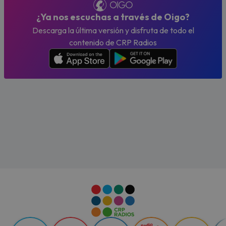
¿Ya nos escuchas a través de Oigo?
Descarga la última versión y disfruta de todo el
contenido de CRP Radios