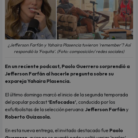
¿Jefferson Farfán y Yahaira Plasencia tuvieron 'remember'? Así
respondió la 'Foquita'. (Foto: composición/ redes sociales)
En un reciente podcast, Paolo Guerrero sorprendió a
Jefferson Farfán al hacerle pregunta sobre su
expareja Yahaira Plasencia.
El último domingo marcó el inicio de la segunda temporada
del popular podcast
‘Enfocados’
, conducido por los
exfutbolistas de la selección peruana:
Jefferson Farfán
y
Roberto Guizasola.
En esta nueva entrega, el invitado destacado fue
Paolo
Guerrero
, quien no se guardó nada y soltó varias ‘perlas’