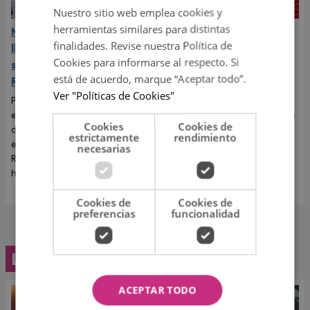
Nuestro sitio web emplea cookies y
herramientas similares para distintas
Mario Hart confesó que
‘Esto es guerra’: Kevin
finalidades. Revise nuestra Política de
lloró a escondidas tras
Díaz protagonizó fuerte
Cookies para informarse al respecto. Si
separarse de Korina
accidente al caer de 8
está de acuerdo, marque “Aceptar todo”.
Rivadeneira
metros de altura
Ver "Políticas de Cookies"
Por primera vez, el
El incidente que preocupó a
exintegrante de Combate
todos los televidentes de 'Esto
Cookies
Cookies de
contó cómo realmente afrontó
es guerra' ocurrió en pleno
estrictamente
rendimiento
el fin de su relación con Korina
programa en vivo.
necesarias
Rivadeneira, madre de sus dos
hijos.
Cookies de
Cookies de
preferencias
funcionalidad
Lo último
ACEPTAR TODO