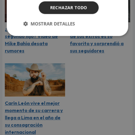
RECHAZAR TODO
MOSTRAR DETALLES
¿Greeicy espera a su
Laura Pausini reveló cuál
segundo hijo? Video de
de sus éxitos es su
Mike Bahía desata
favorito y sorprendió a
rumores
sus seguidores
Carín León vive el mejor
momento de su carrera y
llega a Lima en el año de
su consagración
internacional