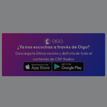
¿Ya nos escuchas a través de Oigo?
Descarga la última versión y disfruta de todo el
contenido de CRP Radios