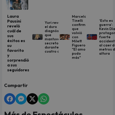
Laura
Marcelo
Tinelli
‘Esto es
Pausini
Yuri revela
confirma
guerra’:
reveló
el duro
que
Kevin Dí
cuál de
diagnóstico
volvió
protago
que
sus
con
fuerte
mantuvo en
éxitos es
Milett
acciden
secreto
Figueroa:
al caer d
su
durante
"El amor
metros 
favorito
cuatro años
pudo
altura
y
más"
sorprendió
a sus
seguidores
Compartir
Más de Espectáculos