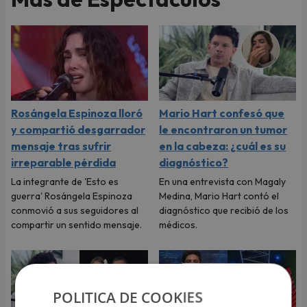
Rosángela Espinoza lloró
Mario Hart confesó que
y compartió desgarrador
le encontraron un tumor
mensaje tras sufrir
en la cabeza: ¿cuál es su
irreparable pérdida
diagnóstico?
La integrante de 'Esto es
En una entrevista con Magaly
guerra' Rosángela Espinoza
Medina, Mario Hart contó el
conmovió a sus seguidores al
diagnóstico que recibió de los
compartir un sentido mensaje.
médicos.
POLITICA DE COOKIES