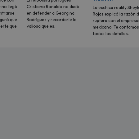
nce con
El futbolista portugués
tino llegó
Cristiano Ronaldo no dudó
La exchica reality Sheyl
ontrarse
en defender a Georgina
Rojas explicó la razón d
eguró que
Rodríguez y recordarle lo
ruptura con el empresa
uerte que
valiosa que es.
mexicano. Te contamos
todos los detalles.