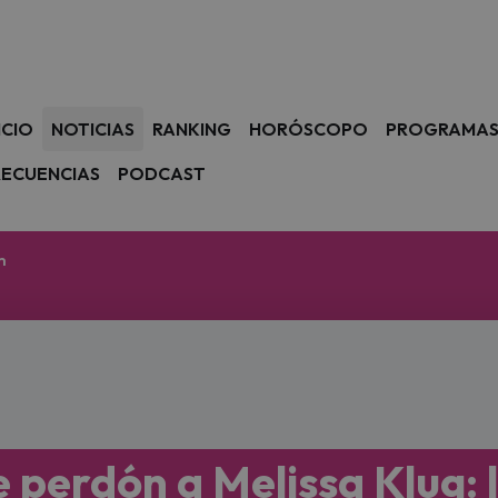
avegación
ICIO
NOTICIAS
RANKING
HORÓSCOPO
PROGRAMA
RECUENCIAS
PODCAST
m
e perdón a Melissa Klug: 