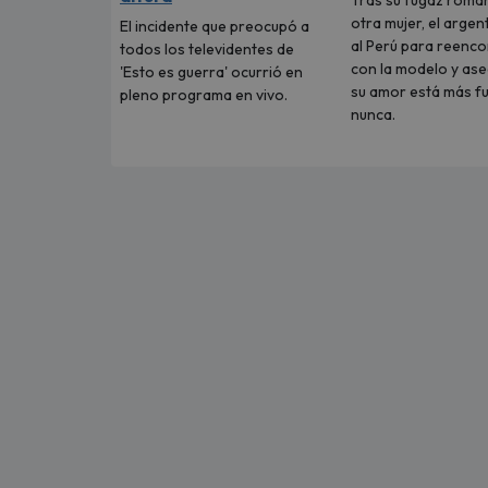
Tras su fugaz roma
otra mujer, el argen
El incidente que preocupó a
al Perú para reenc
todos los televidentes de
con la modelo y as
'Esto es guerra' ocurrió en
su amor está más f
pleno programa en vivo.
nunca.