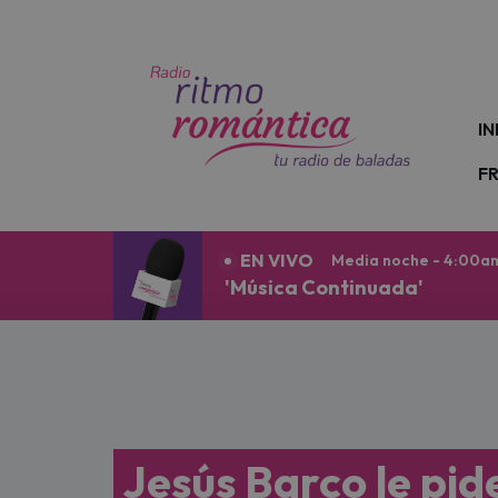
N
IN
F
EN VIVO
Media noche - 4:00a
'Música Continuada'
Jesús Barco le pid