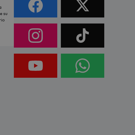
a
e su
rio