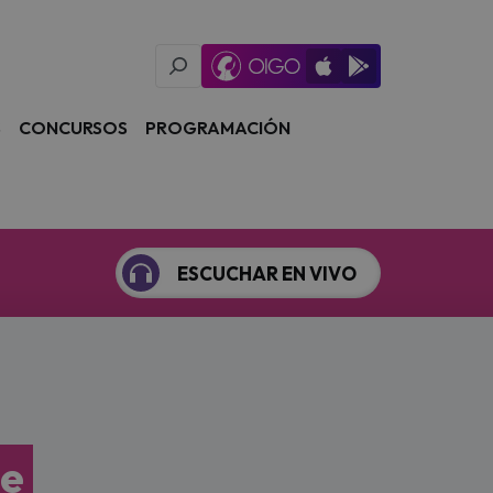
Oigo Radio App
Available on iOS
Available on Goog
S
CONCURSOS
PROGRAMACIÓN
ESCUCHAR EN VIVO
le