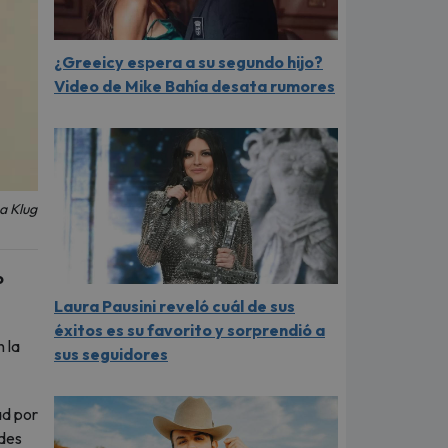
¿Greeicy espera a su segundo hijo?
Video de Mike Bahía desata rumores
a Klug
o
Laura Pausini reveló cuál de sus
éxitos es su favorito y sorprendió a
n la
sus seguidores
ad por
edes