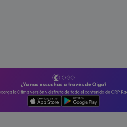
¿Ya nos escuchas a través de Oigo?
carga la última versión y disfruta de todo el contenido de CRP Ra