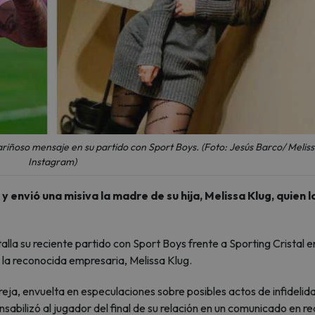
ariñoso mensaje en su partido con Sport Boys. (Foto: Jesús Barco/ Meliss
Instagram)
y envió una misiva la madre de su hija, Melissa Klug, quien l
alla su reciente partido con Sport Boys frente a Sporting Cristal e
a la reconocida empresaria, Melissa Klug.
areja, envuelta en especulaciones sobre posibles actos de infidelid
sabilizó al jugador del final de su relación en un comunicado en r