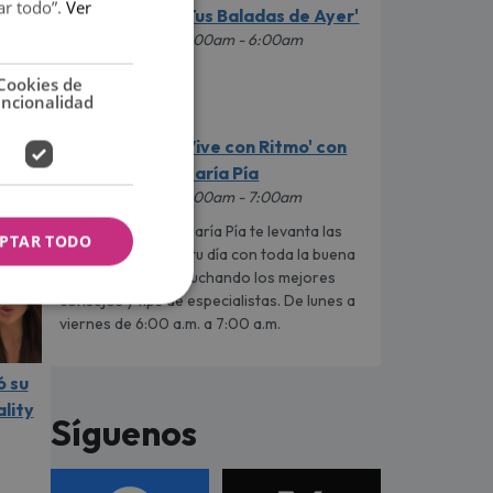
ar todo”.
Ver
'Tus Baladas de Ayer'
4:00am - 6:00am
Cookies de
uncionalidad
'Vive con Ritmo' con
María Pía
6:00am - 7:00am
¡María Pía te levanta las
PTAR TODO
mañanas! Arranca tu día con toda la buena
vibra y energía escuchando los mejores
consejos y tips de especialistas. De lunes a
viernes de 6:00 a.m. a 7:00 a.m.
ó su
ality
Síguenos