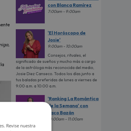
con Blanca Ramírez
7:00am - 9:00am
lmente
'El Horóscopo de
Josie'
miga,
9:00am - 10:00am
Consejos, rituales, el
significado de sueños y mucho más a cargo
 la
de la astróloga más reconocida del medio,
Josie Diez Canseco. Todos los días junto a
tus baladas preferidas de lunes a viernes de
9:00 a.m. a 10:00 a.m.
'Ranking La Romántica
de la Semana' con
Paco Bazán
10:00am - 11:00am
es. Revise nuestra