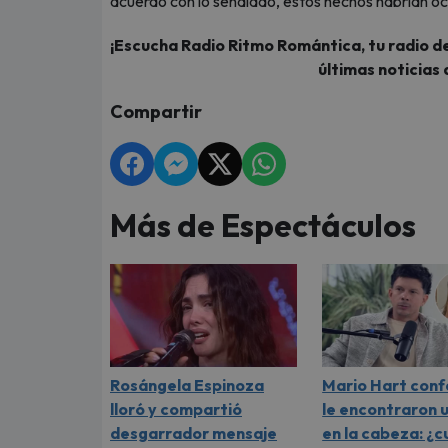
acuerdo con lo señalado, estos hechos habrían oc
¡Escucha Radio Ritmo Romántica, tu radio de
últimas noticias 
Compartir
Más de Espectáculos
Rosángela Espinoza
Mario Hart conf
lloró y compartió
le encontraron 
desgarrador mensaje
en la cabeza: ¿cu