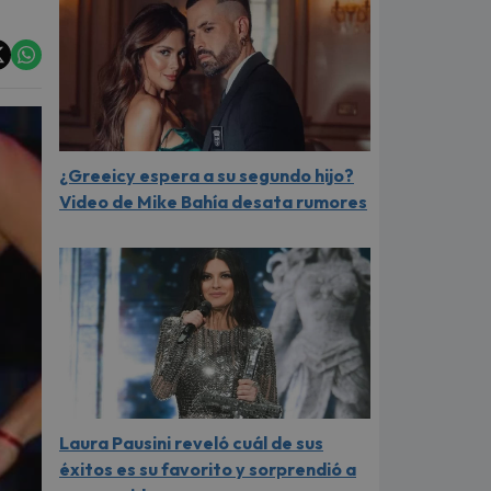
¿Greeicy espera a su segundo hijo?
Video de Mike Bahía desata rumores
Laura Pausini reveló cuál de sus
éxitos es su favorito y sorprendió a