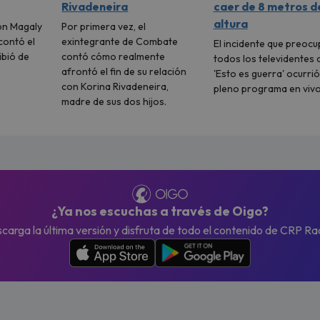
Rivadeneira
caer de 8 metros d
altura
on Magaly
Por primera vez, el
contó el
exintegrante de Combate
El incidente que preocu
ibió de
contó cómo realmente
todos los televidentes 
afrontó el fin de su relación
'Esto es guerra' ocurrió
con Korina Rivadeneira,
pleno programa en vivo
madre de sus dos hijos.
¿Ya nos escuchas a través de Oigo?
carga la última versión y disfruta de todo el contenido de CRP Ra