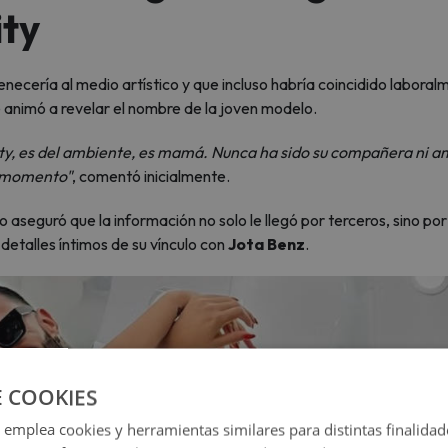
ity
enecería al medio artístico y que incluso habría coincidido labora
animó a revelar el nombre de la joven modelo.
lity, es del ambiente, es mamá. Nunca ha sido su compañera ni a
n momento"
, comentó inicialmente.
aseguró que la información no solo le llegó por terceros, sino por
detalles íntimos de su vínculo con
Jota Benz
.
E COOKIES
 emplea cookies y herramientas similares para distintas finalidad