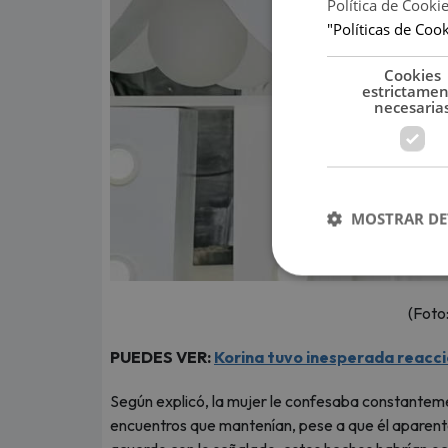
Política de Cooki
"Políticas de Coo
Cookies
estrictame
necesaria
MOSTRAR DE
(Foto
PUEDES VER:
Korina tuvo inesperada reacci
Según explicó, la mujer le confesaba constantem
encuentros que mantenían, pese a que él aparent