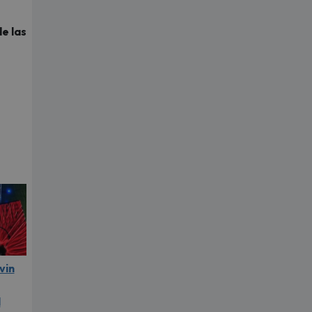
e las
vin
l