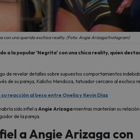
 con una querida exchica reality. (Foto: Angie Arizaga/Instagram)
 a la popular 'Negrita' con una chica reality, quien dest
ego de revelar detalles sobre supuestos comportamientos indebid
és de su pareja, Kalicho Mendoza, tatuador cercano al exchico rea
 su reacción al beso entre Onelia y Kevin Díaz
 habría sido infiel a
Angie Arizaga
mientras mantenían su relación
guidor de la pareja.
nfiel a Angie Arizaga con