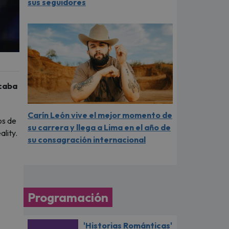
sus seguidores
acaba
Carín León vive el mejor momento de
os de
su carrera y llega a Lima en el año de
lity.
su consagración internacional
Programación
'Historias Románticas'