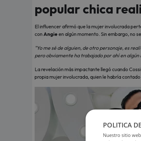
popular chica real
El influencer afirmó que la mujer involucrada pert
con
Angie
en algún momento. Sin embargo, no se 
"Yo me sé de alguien, de otro personaje, es rea
pero obviamente ha trabajado por ahí en algú
La revelación más impactante llegó cuando Cossio 
propia mujer involucrada, quien le habría contado 
POLITICA D
Nuestro sitio web