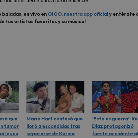
urrido antes del embarazo de la influencer.
 baladas, en vivo en
OIGO, nuestra app oficial
y entérate d
de tus artistas favoritos y su música!
esó que
Mario Hart confesó que
‘Esto es guerra’: Ke
un tumor
lloró a escondidas tras
Díaz protagonizó
ál es su
separarse de Korina
fuerte accidente a