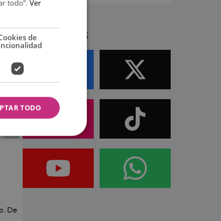
ar todo”.
Ver
Síguenos
Cookies de
uncionalidad
PTAR TODO
o. De