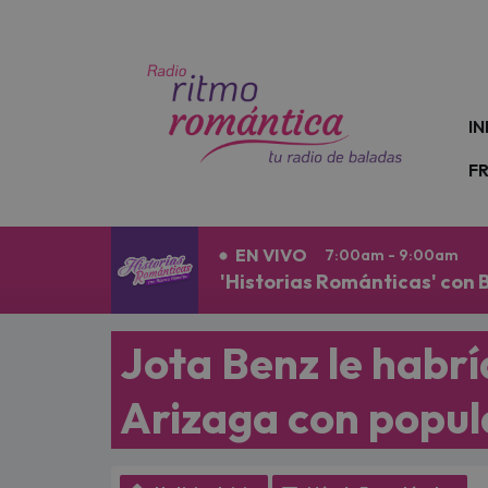
N
IN
F
EN VIVO
7:00am - 9:00am
'Historias Románticas' con 
Jota Benz le habría
Arizaga con popula