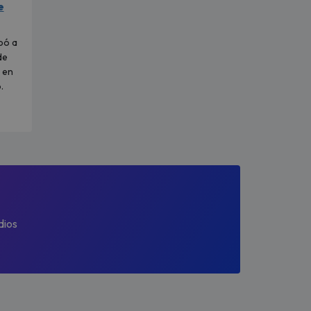
e
pó a
de
 en
.
dios