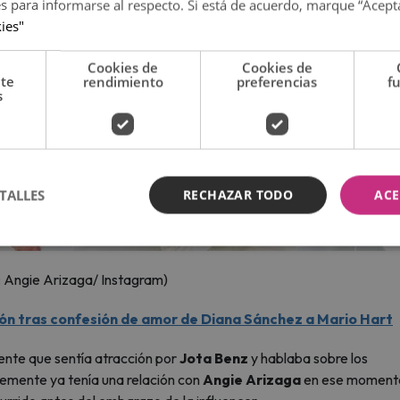
es para informarse al respecto. Si está de acuerdo, marque “Acept
kies"
Cookies de
Cookies de
nte
rendimiento
preferencias
f
s
TALLES
RECHAZAR TODO
ACE
: Angie Arizaga/ Instagram)
ón tras confesión de amor de Diana Sánchez a Mario Hart
ente que sentía atracción por
Jota Benz
y hablaba sobre los
emente ya tenía una relación con
Angie Arizaga
en ese moment