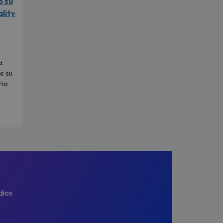
ó su
ality
a
e su
rio
dios