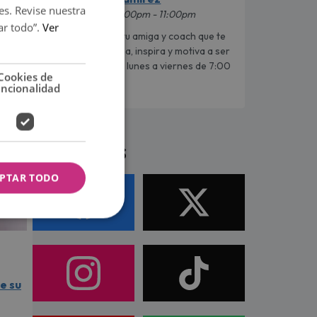
es. Revise nuestra
7:00pm - 11:00pm
ar todo”.
Ver
Blanca Ramírez es tu amiga y coach que te
aconseja, acompaña, inspira y motiva a ser
tu mejor versión de lunes a viernes de 7:00
Cookies de
p.m. a 11:00 p.m.
uncionalidad
Síguenos
PTAR TODO
e su