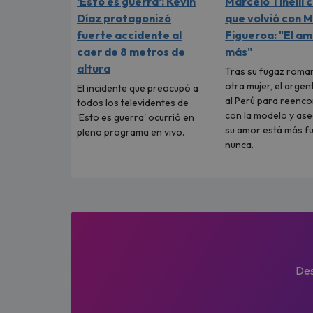
‘Esto es guerra’: Kevin
Marcelo Tinelli 
Díaz protagonizó
que volvió con M
fuerte accidente al
Figueroa: "El a
caer de 8 metros de
más"
altura
Tras su fugaz roma
otra mujer, el argen
El incidente que preocupó a
al Perú para reenc
todos los televidentes de
con la modelo y as
'Esto es guerra' ocurrió en
su amor está más f
pleno programa en vivo.
nunca.
Des