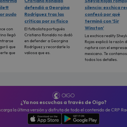
confirma
Cristiano Ronaldo
Sheyla Rojas rompi
ilett
defendió a Georgina
silencio: exchica re
mor pudo
Rodríguez tras las
confesó por qué
críticas por su físico
terminó con ‘Sir
Winston’
nce con
El futbolista portugués
tino llegó
Cristiano Ronaldo no dudó
La exchica reality Sheyl
ontrarse
en defender a Georgina
Rojas explicó la razón d
eguró que
Rodríguez y recordarle lo
ruptura con el empresa
uerte que
valiosa que es.
mexicano. Te contamos
todos los detalles.
¿Ya nos escuchas a través de Oigo?
carga la última versión y disfruta de todo el contenido de CRP Ra