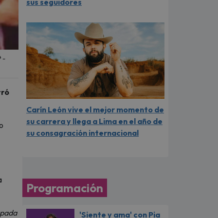
sus seguidores
 -
tró
Carín León vive el mejor momento de
su carrera y llega a Lima en el año de
jo
su consagración internacional
a
Programación
upada
'Siente y ama' con Pia