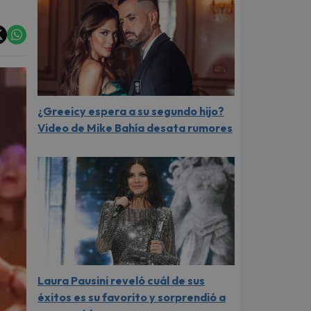
¿Greeicy espera a su segundo hijo?
Video de Mike Bahía desata rumores
Laura Pausini reveló cuál de sus
éxitos es su favorito y sorprendió a