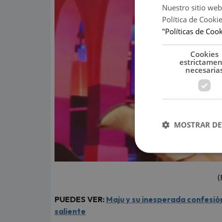
Nuestro sitio web
Política de Cooki
"Políticas de Coo
Cookies
estrictame
necesaria
MOSTRAR DE
(
PUEDES VER:
Maju y su inesperada confesió
saliente