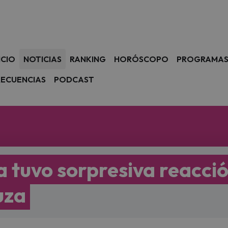
avegación
ICIO
NOTICIAS
RANKING
HORÓSCOPO
PROGRAMA
RECUENCIAS
PODCAST
a tuvo sorpresiva reacci
uza