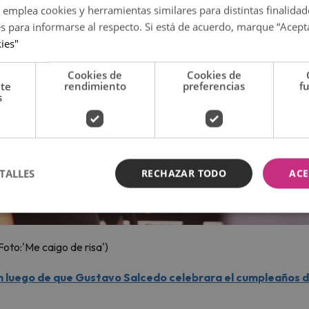
 emplea cookies y herramientas similares para distintas finalidad
es para informarse al respecto. Si está de acuerdo, marque “Acept
kies"
Cookies de
Cookies de
nte
rendimiento
preferencias
f
s
TALLES
RECHAZAR TODO
ACE
Foto:'Me caigo de risa')
n luego de que Gustavo Salcedo celebrara el cumpleaños d