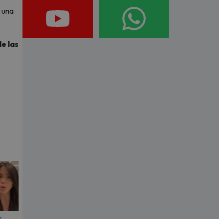
 una
e las