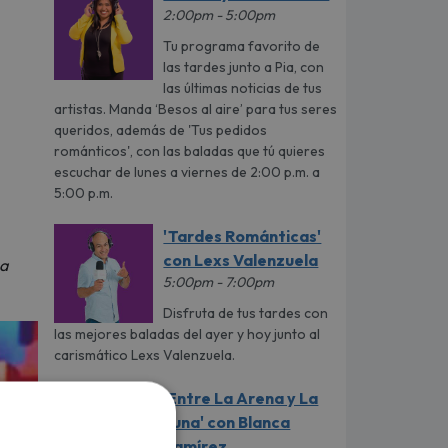
2:00pm - 5:00pm
Tu programa favorito de
las tardes junto a Pia, con
las últimas noticias de tus
artistas. Manda ‘Besos al aire’ para tus seres
queridos, además de 'Tus pedidos
románticos', con las baladas que tú quieres
escuchar de lunes a viernes de 2:00 p.m. a
5:00 p.m.
'Tardes Románticas'
con Lexs Valenzuela
ha
5:00pm - 7:00pm
Disfruta de tus tardes con
las mejores baladas del ayer y hoy junto al
carismático Lexs Valenzuela.
'Entre La Arena y La
Luna' con Blanca
Ramírez