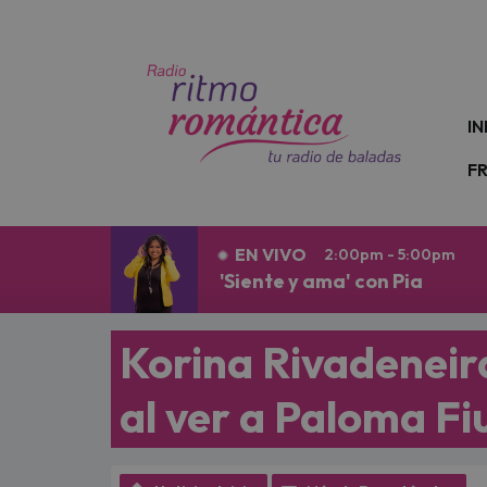
N
IN
F
EN VIVO
2:00pm - 5:00pm
'Siente y ama' con Pia
Korina Rivadeneir
al ver a Paloma Fi