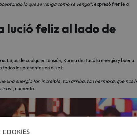
 aceptando lo que se venga como se venga”
, expresó frente a
lució feliz al lado de
za
. Lejos de cualquier tensión, Korina destacó la energía y buena
 todos los presentes en el set.
iene una energía tan increíble, tan arriba, tan hermosa, que nos 
ricos”
, comentó.
E COOKIES