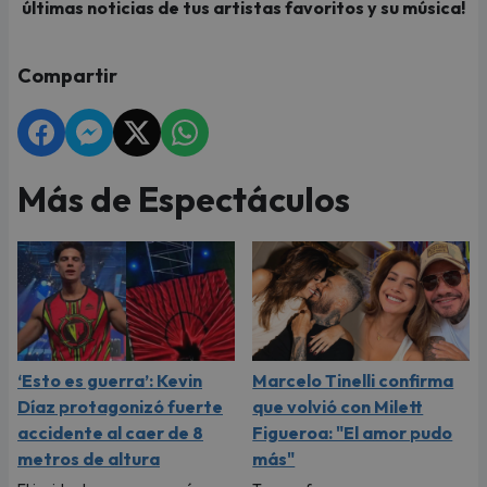
últimas noticias de tus artistas favoritos y su música!
Compartir
Más de Espectáculos
‘Esto es guerra’: Kevin
Marcelo Tinelli confirma
Díaz protagonizó fuerte
que volvió con Milett
accidente al caer de 8
Figueroa: "El amor pudo
metros de altura
más"