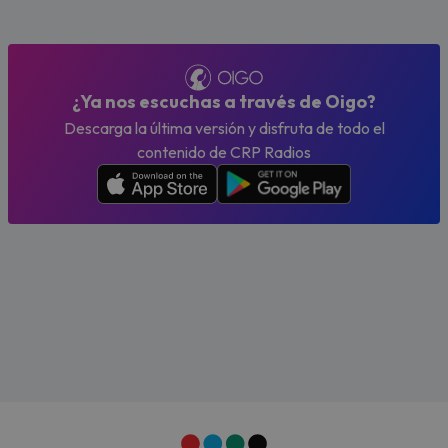
¿Ya nos escuchas a través de Oigo?
Descarga la última versión y disfruta de todo el
contenido de CRP Radios