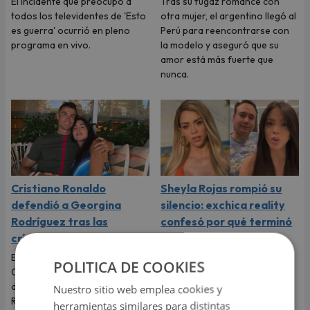
El incidente que preocupó a
Tras su fugaz romance con
todos los televidentes de 'Esto
otra mujer, el argentino llegó al
es guerra' ocurrió en pleno
Perú para reencontrarse con
programa en vivo.
la modelo y aseguró que su
amor está más fuerte que
nunca.
Cristiano Ronaldo
Sheyla Rojas rompió su
defendió a Georgina
silencio: exchica reality
Rodríguez tras las
confesó por qué terminó
críticas por su físico
con ‘Sir Winston’
El futbolista portugués
La exchica reality Sheyla Rojas
POLITICA DE COOKIES
Cristiano Ronaldo no dudó en
explicó la razón de su ruptura
defender a Georgina
con el empresario mexicano.
Nuestro sitio web emplea cookies y
Rodríguez y recordarle lo
Te contamos todos los
herramientas similares para distintas