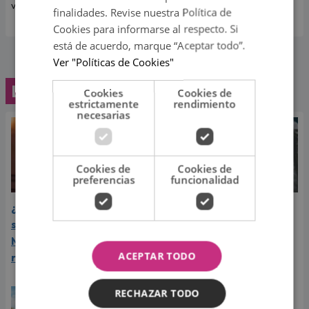
valiosa que es.
detalles.
finalidades. Revise nuestra Política de
Cookies para informarse al respecto. Si
está de acuerdo, marque “Aceptar todo”.
Ver "Políticas de Cookies"
Lo último
Cookies
Cookies de
estrictamente
rendimiento
necesarias
Cookies de
Cookies de
preferencias
funcionalidad
¿Greeicy espera a su
Laura Pausini reveló cuál
segundo hijo? Video de
de sus éxitos es su
Mike Bahía desata
favorito y sorprendió a
ACEPTAR TODO
rumores
sus seguidores
RECHAZAR TODO