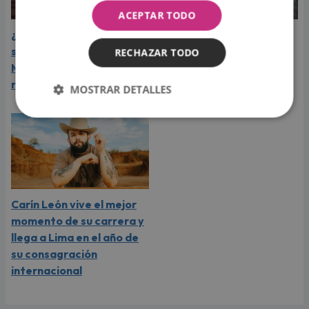
ACEPTAR TODO
¿Greeicy espera a su
Laura Pausini reveló cuál
segundo hijo? Video de
de sus éxitos es su
RECHAZAR TODO
Mike Bahía desata
favorito y sorprendió a
rumores
sus seguidores
MOSTRAR DETALLES
Carín León vive el mejor
momento de su carrera y
llega a Lima en el año de
su consagración
internacional