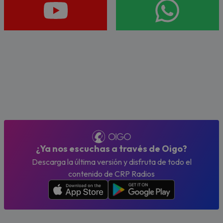
¿Ya nos escuchas a través de Oigo?
Descarga la última versión y disfruta de todo el
contenido de CRP Radios