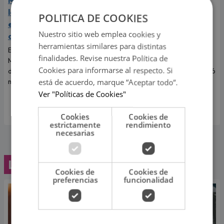
le encontraron un tumor
lloró a escondidas tras
POLITICA DE COOKIES
en la cabeza: ¿cuál es su
separarse de Korina
Nuestro sitio web emplea cookies y
diagnóstico?
Rivadeneira
herramientas similares para distintas
En una entrevista con Magaly
Por primera vez, el
finalidades. Revise nuestra Política de
Medina, Mario Hart contó el
exintegrante de Combate
Cookies para informarse al respecto. Si
diagnóstico que recibió de los
contó cómo realmente afrontó
médicos.
el fin de su relación con Korina
está de acuerdo, marque “Aceptar todo”.
Rivadeneira, madre de sus dos
Ver "Políticas de Cookies"
hijos.
Cookies
Cookies de
estrictamente
rendimiento
necesarias
Lo último
Cookies de
Cookies de
preferencias
funcionalidad