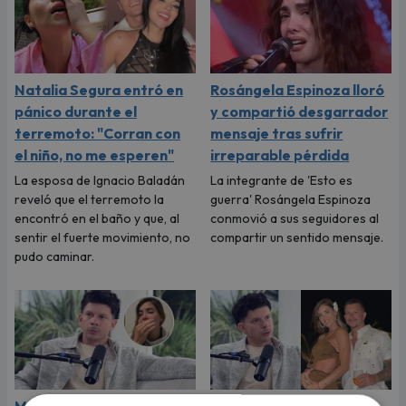
Natalia Segura entró en
Rosángela Espinoza lloró
pánico durante el
y compartió desgarrador
terremoto: "Corran con
mensaje tras sufrir
el niño, no me esperen"
irreparable pérdida
La esposa de Ignacio Baladán
La integrante de 'Esto es
reveló que el terremoto la
guerra' Rosángela Espinoza
encontró en el baño y que, al
conmovió a sus seguidores al
sentir el fuerte movimiento, no
compartir un sentido mensaje.
pudo caminar.
Mario Hart confesó que
Mario Hart confesó que