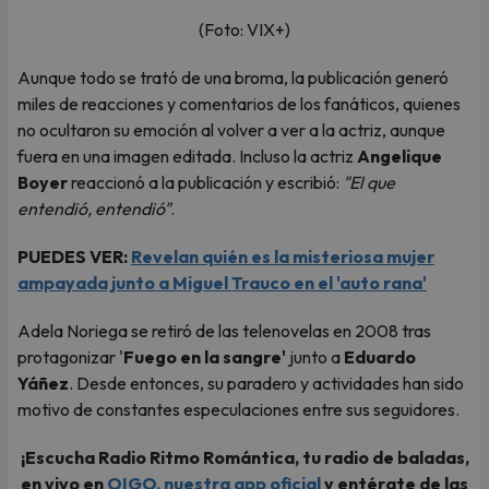
(Foto: VIX+)
Aunque todo se trató de una broma, la publicación generó
miles de reacciones y comentarios de los fanáticos, quienes
no ocultaron su emoción al volver a ver a la actriz, aunque
fuera en una imagen editada. Incluso la actriz
Angelique
Boyer
reaccionó a la publicación y escribió:
"El que
entendió, entendió"
.
PUEDES VER:
Revelan quién es la misteriosa mujer
ampayada junto a Miguel Trauco en el 'auto rana'
Adela Noriega se retiró de las telenovelas en 2008 tras
protagonizar '
Fuego en la sangre'
junto a
Eduardo
Yáñez
. Desde entonces, su paradero y actividades han sido
motivo de constantes especulaciones entre sus seguidores.
¡Escucha Radio Ritmo Romántica, tu radio de baladas,
en vivo en
OIGO, nuestra app oficial
y entérate de las