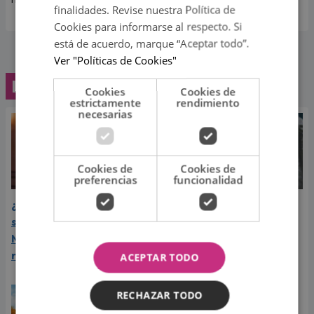
finalidades. Revise nuestra Política de
Cookies para informarse al respecto. Si
está de acuerdo, marque “Aceptar todo”.
Ver "Políticas de Cookies"
Lo último
Cookies
Cookies de
estrictamente
rendimiento
necesarias
Cookies de
Cookies de
preferencias
funcionalidad
¿Greeicy espera a su
Laura Pausini reveló cuál
segundo hijo? Video de
de sus éxitos es su
Mike Bahía desata
favorito y sorprendió a
rumores
sus seguidores
ACEPTAR TODO
RECHAZAR TODO