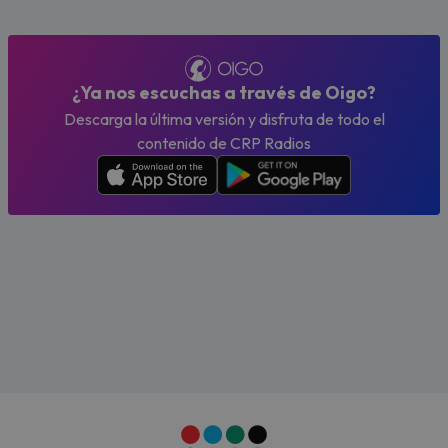
¿Ya nos escuchas a través de Oigo?
Descarga la última versión y disfruta de todo el
contenido de CRP Radios