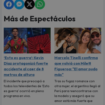
Más de Espectáculos
‘Esto es guerra’: Kevin
Marcelo Tinelli confirma
Díaz protagonizó fuerte
que volvió con Milett
accidente al caer de 8
Figueroa: "El amor pudo
metros de altura
más"
El incidente que preocupó a
Tras su fugaz romance con
todos los televidentes de 'Esto
otra mujer, el argentino llegó al
es guerra' ocurrió en pleno
Perú para reencontrarse con
programa en vivo.
la modelo y aseguró que su
amor está más fuerte que