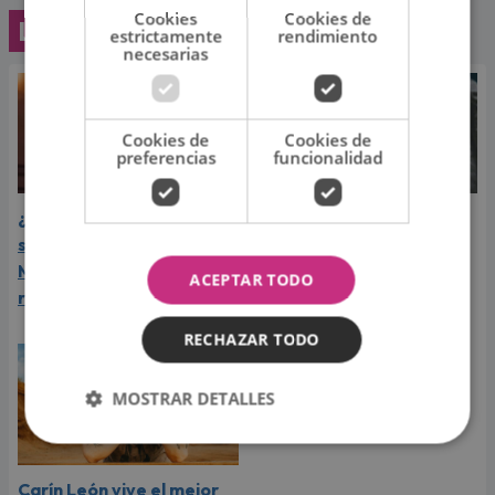
Cookies
Cookies de
Lo último
estrictamente
rendimiento
necesarias
Cookies de
Cookies de
preferencias
funcionalidad
¿Greeicy espera a su
Laura Pausini reveló cuál
segundo hijo? Video de
de sus éxitos es su
Mike Bahía desata
favorito y sorprendió a
ACEPTAR TODO
rumores
sus seguidores
RECHAZAR TODO
MOSTRAR DETALLES
Carín León vive el mejor