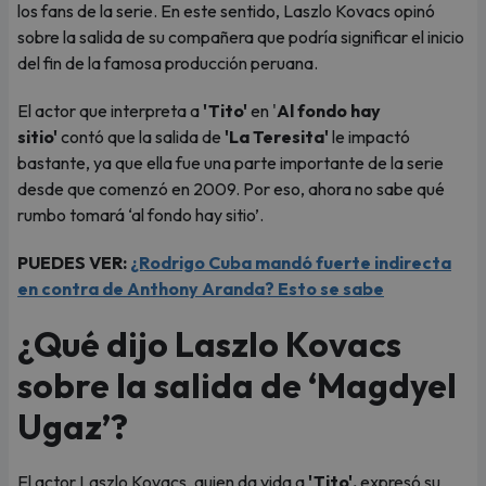
los fans de la serie. En este sentido, Laszlo Kovacs opinó
sobre la salida de su compañera que podría significar el inicio
del fin de la famosa producción peruana.
El actor que interpreta a
'Tito'
en '
Al fondo hay
sitio'
contó que la salida de
'La Teresita'
le impactó
bastante, ya que ella fue una parte importante de la serie
desde que comenzó en 2009. Por eso, ahora no sabe qué
rumbo tomará ‘al fondo hay sitio’.
PUEDES VER:
¿Rodrigo Cuba mandó fuerte indirecta
en contra de Anthony Aranda? Esto se sabe
¿Qué dijo Laszlo Kovacs
sobre la salida de ‘Magdyel
Ugaz’?
El actor Laszlo Kovacs, quien da vida a
'Tito',
expresó su