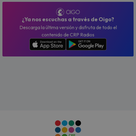
¿Ya nos escuchas a través de Oigo?
Descarga la última versión y disfruta de todo el
contenido de CRP Radios