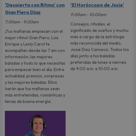
'Despierta con Ritmo' con
'El Horóscopo de Josie'
Gian Piero Díaz
9:00am - 10:00am
7:00am - 9:00am
Consejos, rituales, el
significado de sueños y mucho
¡Tus mañanas empiezan con el
más a cargo de la astróloga
mejor ritmo! Gian Piero, Luis
más reconocida del medio,
Enrique y Lesly Carol te
Josie Diez Canseco. Todos los
acompañan desde las 7 am con
días junto a tus baladas
información, las mejores
preferidas de lunes a viernes
baladas y todo lo que necesitas
de 9:00 a.m. a 10:00 a.m.
para empezar bien el día. Entre
actualidad, premios, sorpresas
y las mejores baladas. Ellos
harán que tus mañanas sean
más entretenidas, románticas y
llenas de buena energía.