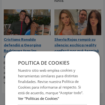
nunca.
Cristiano Ronaldo
Sheyla Rojas rompió su
defendió a Georgina
silencio: exchica reality
Rodríguez tras las
confesó por qué terminó
críticas por su físico
con ‘Sir Winston’
POLITICA DE COOKIES
El futbolista portugués
La exchica reality Sheyla Rojas
Cristiano Ronaldo no dudó en
explicó la razón de su ruptura
Nuestro sitio web emplea cookies y
defender a Georgina
con el empresario mexicano.
herramientas similares para distintas
Rodríguez y recordarle lo
Te contamos todos los
finalidades. Revise nuestra Política de
valiosa que es.
detalles.
Cookies para informarse al respecto. Si
está de acuerdo, marque “Aceptar todo”.
Ver "Políticas de Cookies"