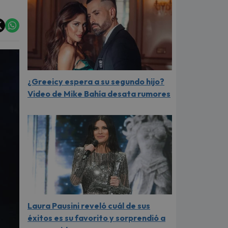
¿Greeicy espera a su segundo hijo?
Video de Mike Bahía desata rumores
Laura Pausini reveló cuál de sus
éxitos es su favorito y sorprendió a