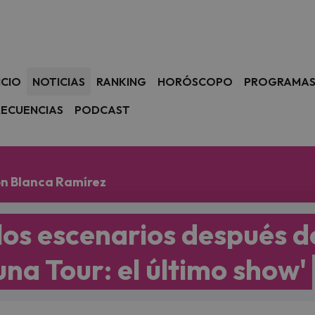
avegación
ICIO
NOTICIAS
RANKING
HORÓSCOPO
PROGRAMA
RECUENCIAS
PODCAST
con Blanca Ramírez
los escenarios después d
una Tour: el último show'