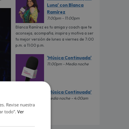
Luna' con Blanca
Ramírez
7:00pm - 11:00pm
Blanca Ramírez es tu amiga y coach que te
aconseja, acompaña, inspira y motiva a ser
tu mejor versión de lunes a viernes de 7:00
p.m. a 11:00 p.m.
'Música Continuada'
11:00pm - Media noche
'Música Continuada'
Media noche - 4:00am
es. Revise nuestra
ar todo”.
Ver