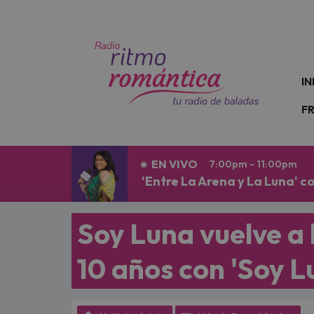
N
IN
F
EN VIVO
7:00pm - 11:00pm
'Entre La Arena y La Luna' 
Soy Luna vuelve a 
10 años con 'Soy L