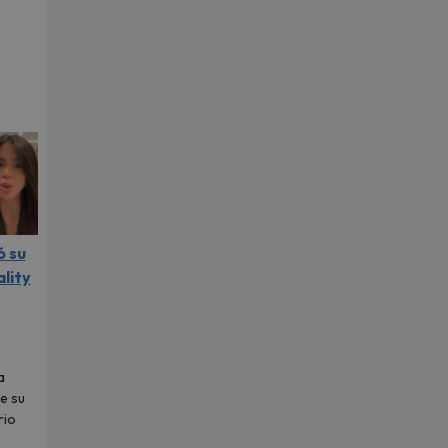
ó su
ality
a
e su
rio