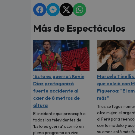
Más de Espectáculos
‘Esto es guerra’: Kevin
Marcelo Tinelli 
Díaz protagonizó
que volvió con M
fuerte accidente al
Figueroa: "El a
caer de 8 metros de
más"
altura
Tras su fugaz roma
otra mujer, el argen
El incidente que preocupó a
al Perú para reenc
todos los televidentes de
con la modelo y as
'Esto es guerra' ocurrió en
su amor está más f
pleno programa en vivo.