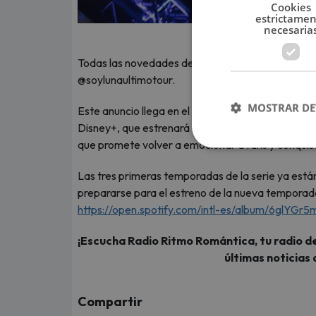
Cookies
estrictame
necesaria
Todas las novedades de la gira se podrán encontrar
@soylunaultimotour.
MOSTRAR DE
Este anuncio llega en el marco del estreno de
Soy
Disney+, que estrenará el próximo 24 de julio en l
que promete volver a emocionar a fans y conquis
Las tres primeras temporadas de la serie ya están 
prepararse para el estreno de la nueva temporad
https://open.spotify.com/intl-es/album/6gl
¡Escucha Radio Ritmo Romántica, tu radio de
últimas noticias 
Compartir