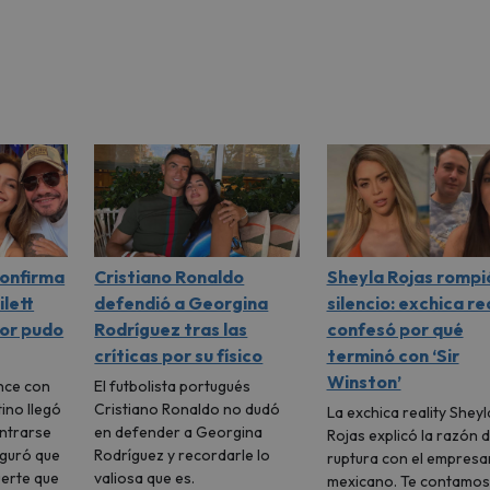
confirma
Cristiano Ronaldo
Sheyla Rojas rompi
ilett
defendió a Georgina
silencio: exchica re
mor pudo
Rodríguez tras las
confesó por qué
críticas por su físico
terminó con ‘Sir
Winston’
nce con
El futbolista portugués
tino llegó
Cristiano Ronaldo no dudó
La exchica reality Sheyl
ontrarse
en defender a Georgina
Rojas explicó la razón d
eguró que
Rodríguez y recordarle lo
ruptura con el empresa
uerte que
valiosa que es.
mexicano. Te contamos