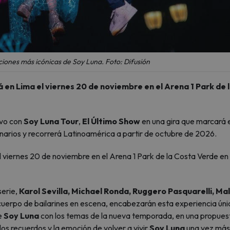
ciones más icónicas de Soy Luna. Foto: Difusión
á en Lima el viernes 20 de noviembre en el Arena 1 Park de 
ivo con
Soy Luna Tour
,
El Último Show
en una gira que marcará e
narios y recorrerá Latinoamérica a partir de octubre de 2026.
l viernes 20 de noviembre en el Arena 1 Park de la Costa Verde en
serie,
Karol Sevilla, Michael Ronda, Ruggero Pasquarelli, Ma
uerpo de bailarines en escena, encabezarán esta experiencia úni
de
Soy Luna
con los temas de la nueva temporada, en una propues
os recuerdos y la emoción de volver a vivir
Soy Luna
una vez más