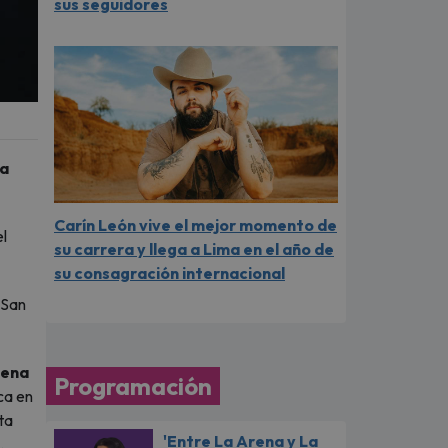
sus seguidores
la
Carín León vive el mejor momento de
l
su carrera y llega a Lima en el año de
su consagración internacional
 San
lena
Programación
ca en
ta
'Entre La Arena y La
.