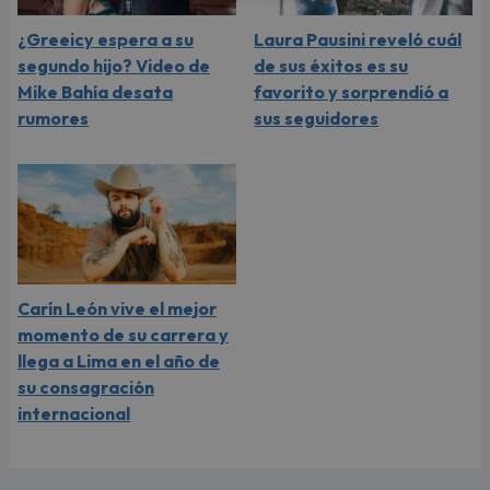
¿Greeicy espera a su
Laura Pausini reveló cuál
segundo hijo? Video de
de sus éxitos es su
Mike Bahía desata
favorito y sorprendió a
rumores
sus seguidores
Carín León vive el mejor
momento de su carrera y
llega a Lima en el año de
su consagración
internacional