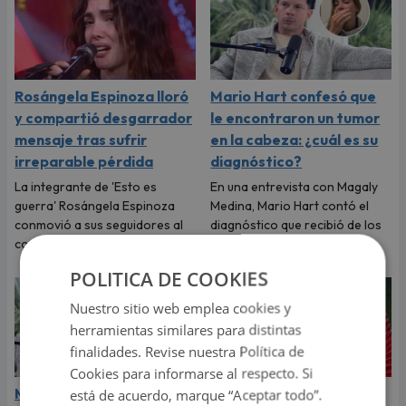
Rosángela Espinoza lloró
Mario Hart confesó que
y compartió desgarrador
le encontraron un tumor
mensaje tras sufrir
en la cabeza: ¿cuál es su
irreparable pérdida
diagnóstico?
La integrante de 'Esto es
En una entrevista con Magaly
guerra' Rosángela Espinoza
Medina, Mario Hart contó el
conmovió a sus seguidores al
diagnóstico que recibió de los
compartir un sentido mensaje.
médicos.
POLITICA DE COOKIES
Nuestro sitio web emplea cookies y
herramientas similares para distintas
finalidades. Revise nuestra Política de
Cookies para informarse al respecto. Si
Mario Hart confesó que
‘Esto es guerra’: Kevin
está de acuerdo, marque “Aceptar todo”.