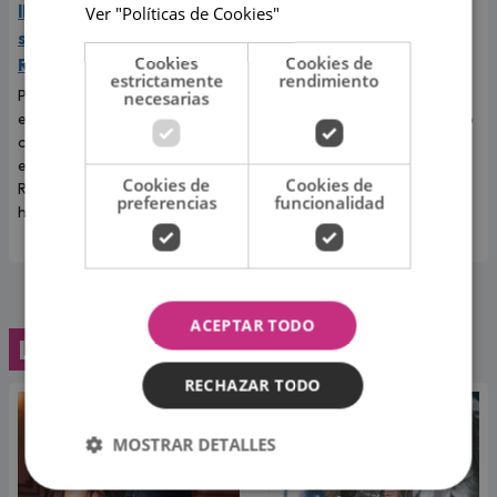
lloró a escondidas tras
Díaz protagonizó fuerte
Ver "Políticas de Cookies"
separarse de Korina
accidente al caer de 8
Cookies
Cookies de
Rivadeneira
metros de altura
estrictamente
rendimiento
Por primera vez, el
El incidente que preocupó a
necesarias
exintegrante de Combate
todos los televidentes de 'Esto
contó cómo realmente afrontó
es guerra' ocurrió en pleno
el fin de su relación con Korina
programa en vivo.
Cookies de
Cookies de
Rivadeneira, madre de sus dos
preferencias
funcionalidad
hijos.
ACEPTAR TODO
Lo último
RECHAZAR TODO
MOSTRAR DETALLES