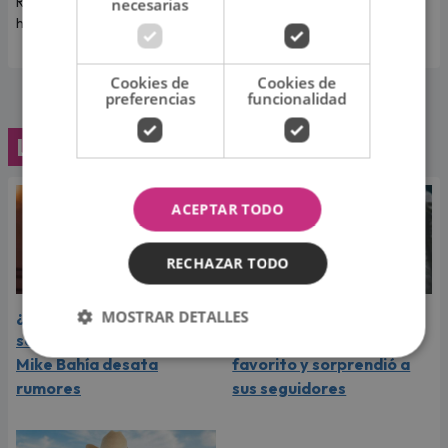
Rivadeneira, madre de sus dos
necesarias
hijos.
Cookies de
Cookies de
preferencias
funcionalidad
Lo último
ACEPTAR TODO
RECHAZAR TODO
¿Greeicy espera a su
Laura Pausini reveló cuál
MOSTRAR DETALLES
segundo hijo? Video de
de sus éxitos es su
Mike Bahía desata
favorito y sorprendió a
rumores
sus seguidores