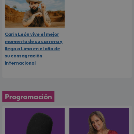
Carín León vive el mejor
momento de su carrera y
llega a Lima en el año de
su consagración
internacional
Programación