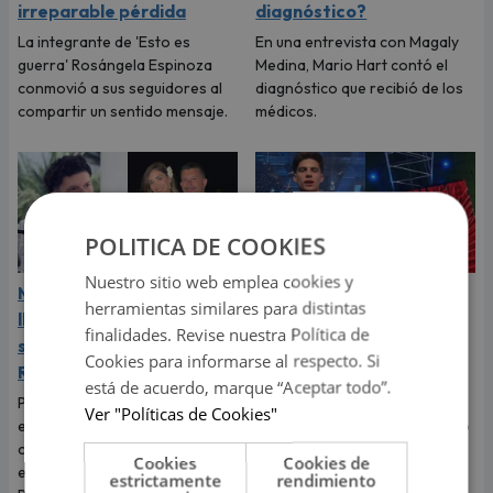
irreparable pérdida
diagnóstico?
La integrante de 'Esto es
En una entrevista con Magaly
guerra' Rosángela Espinoza
Medina, Mario Hart contó el
conmovió a sus seguidores al
diagnóstico que recibió de los
compartir un sentido mensaje.
médicos.
POLITICA DE COOKIES
Nuestro sitio web emplea cookies y
Mario Hart confesó que
‘Esto es guerra’: Kevin
herramientas similares para distintas
lloró a escondidas tras
Díaz protagonizó fuerte
finalidades. Revise nuestra Política de
separarse de Korina
accidente al caer de 8
Cookies para informarse al respecto. Si
Rivadeneira
metros de altura
está de acuerdo, marque “Aceptar todo”.
Por primera vez, el
El incidente que preocupó a
Ver "Políticas de Cookies"
exintegrante de Combate
todos los televidentes de 'Esto
contó cómo realmente afrontó
es guerra' ocurrió en pleno
Cookies
Cookies de
el fin de su relación con Korina
programa en vivo.
estrictamente
rendimiento