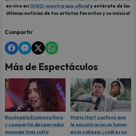
en vivo en
OIGO, nuestra app oficial
y entérate de las
últimas noticias de tus artistas favoritos y su música!
Compartir
Más de Espectáculos
Rosángela Espinoza lloró
Mario Hart confesó que
y compartió desgarrador
le encontraron un tumor
mensaje tras sufrir
en la cabeza: ¿cuál es su