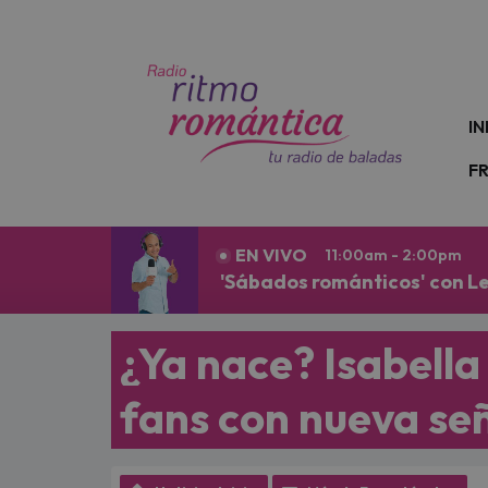
N
IN
F
EN VIVO
11:00am - 2:00pm
'Sábados románticos' con L
¿Ya nace? Isabell
fans con nueva se