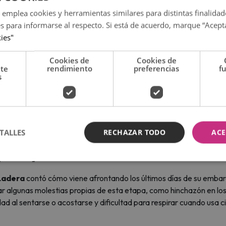
 emplea cookies y herramientas similares para distintas finalidad
es para informarse al respecto. Si está de acuerdo, marque “Acept
kies"
Cookies de
Cookies de
nte
rendimiento
preferencias
f
s
arazo de su ex Cachaza: esta fue su inesperada respuesta
TALLES
RECHAZAR TODO
ACE
toy muy embarazada”
 Ladera
contó cómo viene afrontando los últimos días de su emba
lar algunas molestias propias de esta etapa, como hinchazón en los
d al sentarse o acostarse y dificultad para respirar cuando usa c