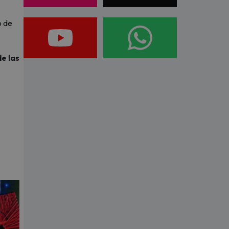
o de
e las