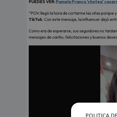
PUEDES VER:
Pamela Franco 'chotea' casars
“POV: llegó la hora de cortarme las uñas porque y
TikTok
. Con este mensaje, la influencer dejó en
Como era de esperarse, sus seguidores no tardaro
mensajes de cariño, felicitaciones y buenos des
POLITICA D