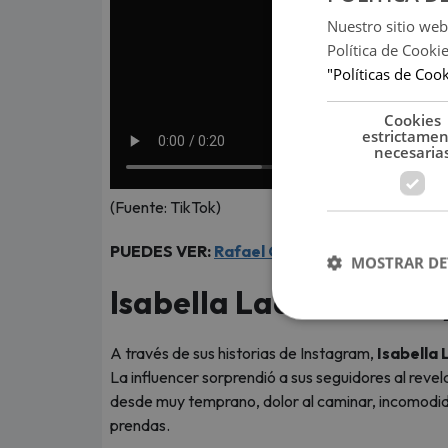
Nuestro sitio web
Política de Cooki
"Políticas de Coo
Cookies
estrictame
necesaria
(Fuente: TikTok)
PUEDES VER:
Rafael Cardozo habló del emb
MOSTRAR DE
Isabella Ladera: “Es
A través de sus historias de Instagram,
Isabella
La influencer sorprendió a sus seguidores al reve
desde muy temprano, dolor al caminar, incomodida
prendas.