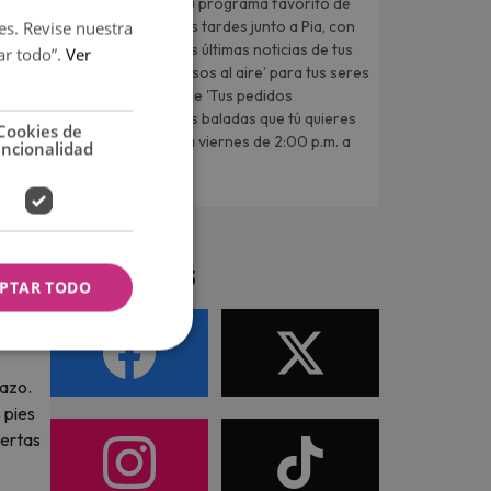
Tu programa favorito de
las tardes junto a Pia, con
es. Revise nuestra
las últimas noticias de tus
ar todo”.
Ver
artistas. Manda ‘Besos al aire’ para tus seres
queridos, además de 'Tus pedidos
románticos', con las baladas que tú quieres
Cookies de
escuchar de lunes a viernes de 2:00 p.m. a
uncionalidad
5:00 p.m.
Síguenos
PTAR TODO
razo.
 pies
iertas