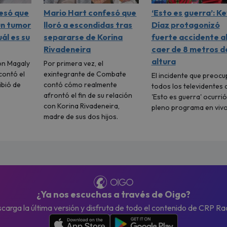
esó que
Mario Hart confesó que
‘Esto es guerra’: Ke
un tumor
lloró a escondidas tras
Díaz protagonizó
ál es su
separarse de Korina
fuerte accidente a
Rivadeneira
caer de 8 metros d
altura
on Magaly
Por primera vez, el
contó el
exintegrante de Combate
El incidente que preocu
ibió de
contó cómo realmente
todos los televidentes 
afrontó el fin de su relación
'Esto es guerra' ocurrió
con Korina Rivadeneira,
pleno programa en vivo
madre de sus dos hijos.
¿Ya nos escuchas a través de Oigo?
carga la última versión y disfruta de todo el contenido de CRP Ra