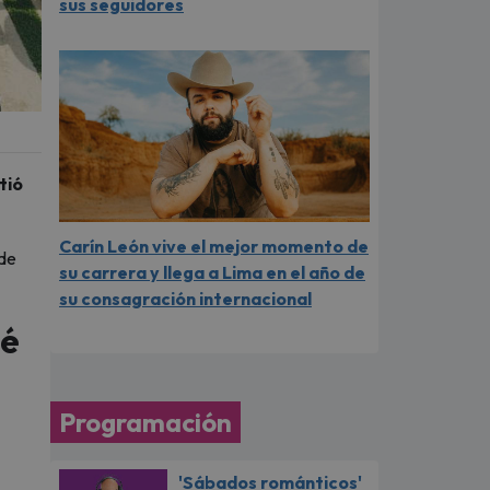
sus seguidores
tió
Carín León vive el mejor momento de
 de
su carrera y llega a Lima en el año de
su consagración internacional
bé
Programación
'Sábados románticos'