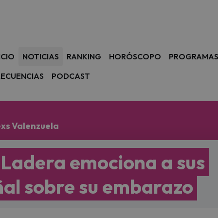
avegación
ICIO
NOTICIAS
RANKING
HORÓSCOPO
PROGRAMA
RECUENCIAS
PODCAST
exs Valenzuela
a Ladera emociona a sus
ñal sobre su embarazo