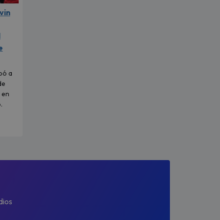
vin
l
e
pó a
de
 en
.
dios