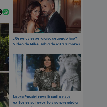
¿Greeicy espera a su segundo hijo?
Video de Mike Bahía desata rumores
Laura Pausini reveló cuál de sus
éxitos es su favorito y sorprendió a