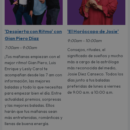
'Despierta con Ritmo' con
'El Horóscopo de Josie'
Gian Piero Díaz
9:00am - 10:00am
7:00am - 9:00am
Consejos, rituales, el
significado de sueños y mucho
¡Tus mañanas empiezan con el
más a cargo de la astróloga
mejor ritmo! Gian Piero, Luis
más reconocida del medio,
Enrique y Lesly Carol te
Josie Diez Canseco. Todos los
acompañan desde las 7 am con
días junto a tus baladas
información, las mejores
preferidas de lunes a viernes
baladas y todo lo que necesitas
de 9:00 a.m. a 10:00 a.m.
para empezar bien el día. Entre
actualidad, premios, sorpresas
y las mejores baladas. Ellos
harán que tus mañanas sean
más entretenidas, románticas y
llenas de buena energía.