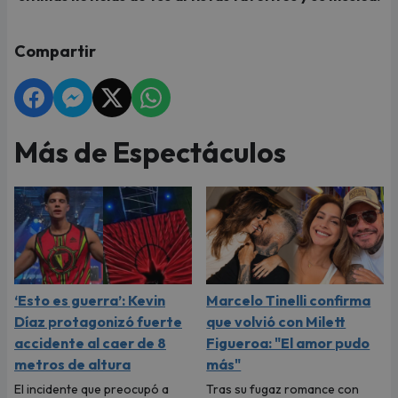
Compartir
Más de Espectáculos
‘Esto es guerra’: Kevin
Marcelo Tinelli confirma
Díaz protagonizó fuerte
que volvió con Milett
accidente al caer de 8
Figueroa: "El amor pudo
metros de altura
más"
El incidente que preocupó a
Tras su fugaz romance con