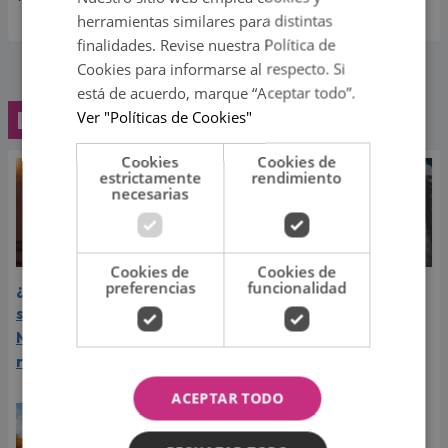
herramientas similares para distintas
finalidades. Revise nuestra Política de
Cookies para informarse al respecto. Si
está de acuerdo, marque “Aceptar todo”.
Lo último
Ver "Políticas de Cookies"
Cookies
Cookies de
estrictamente
rendimiento
necesarias
Cookies de
Cookies de
preferencias
funcionalidad
¿Greeicy espera a su
Laura Pausini reveló cuál
segundo hijo? Video de
de sus éxitos es su
Mike Bahía desata
favorito y sorprendió a
rumores
sus seguidores
ACEPTAR TODO