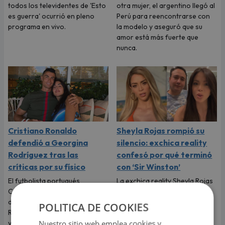
todos los televidentes de 'Esto
otra mujer, el argentino llegó al
es guerra' ocurrió en pleno
Perú para reencontrarse con
programa en vivo.
la modelo y aseguró que su
amor está más fuerte que
nunca.
Cristiano Ronaldo
Sheyla Rojas rompió su
defendió a Georgina
silencio: exchica reality
Rodríguez tras las
confesó por qué terminó
críticas por su físico
con ‘Sir Winston’
El futbolista portugués
La exchica reality Sheyla Rojas
Cristiano Ronaldo no dudó en
explicó la razón de su ruptura
defender a Georgina
con el empresario mexicano.
POLITICA DE COOKIES
Rodríguez y recordarle lo
Te contamos todos los
Nuestro sitio web emplea cookies y
valiosa que es.
detalles.