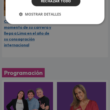
RECHAZAR TODO
MOSTRAR DETALLES
Carín León vive el mejor
momento de su carrera y
llega a Lima en el año de
su consagración
internacional
Programación