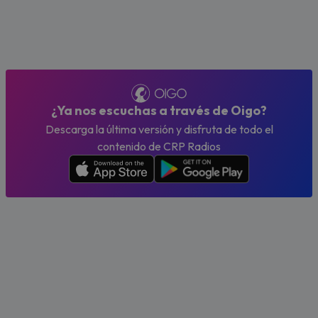
¿Ya nos escuchas a través de Oigo?
Descarga la última versión y disfruta de todo el
contenido de CRP Radios