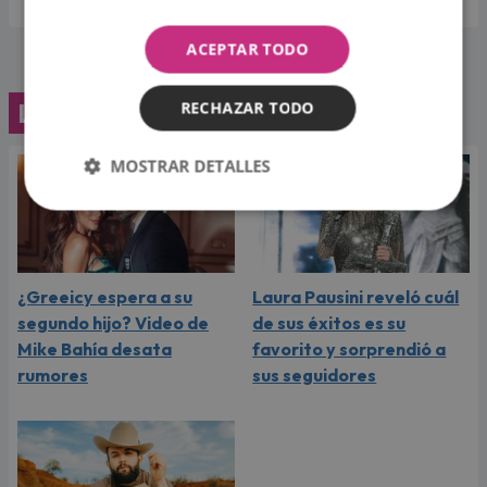
ACEPTAR TODO
Lo último
RECHAZAR TODO
MOSTRAR DETALLES
¿Greeicy espera a su
Laura Pausini reveló cuál
segundo hijo? Video de
de sus éxitos es su
Mike Bahía desata
favorito y sorprendió a
rumores
sus seguidores