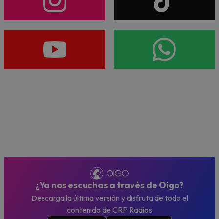
¿Ya nos escuchas a través de Oigo?
Descarga la última versión y disfruta de todo el
contenido de CRP Radios