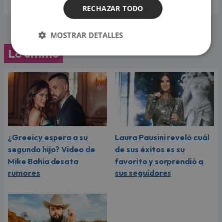
RECHAZAR TODO
MOSTRAR DETALLES
Lo último
¿Greeicy espera a su
Laura Pausini reveló cuál
segundo hijo? Video de
de sus éxitos es su
Mike Bahía desata
favorito y sorprendió a
rumores
sus seguidores