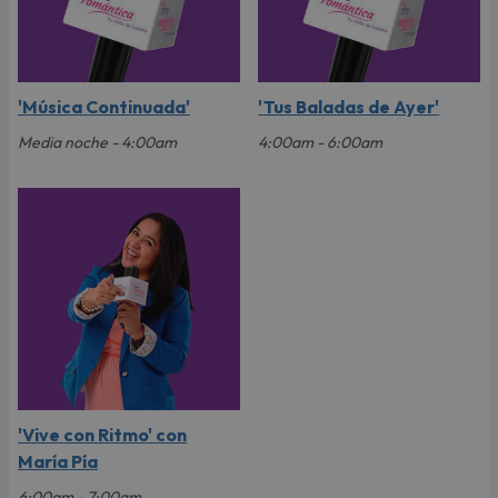
'Música Continuada'
'Tus Baladas de Ayer'
Media noche - 4:00am
4:00am - 6:00am
'Vive con Ritmo' con
María Pía
6:00am - 7:00am