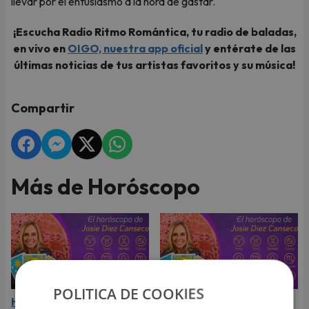
llevar por el entusiasmo a la hora de gastar.
¡Escucha Radio Ritmo Romántica, tu radio de baladas,
en vivo en
OIGO, nuestra app oficial
y entérate de las
últimas noticias de tus artistas favoritos y su música!
Compartir
Más de Horóscopo
POLITICA DE COOKIES
Horóscopo de Josie Diez
Horóscopo de Josie Diez