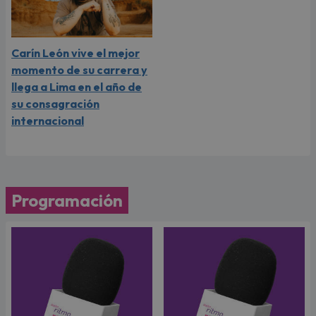
Carín León vive el mejor
momento de su carrera y
llega a Lima en el año de
su consagración
internacional
Programación