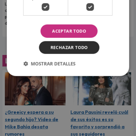
La gran Josie Diez Canseco te
La gran Josie Diez Canseco te
cuenta qué te depara tu signo
cuenta qué te depara tu signo
para hoy martes 4 de agosto
para hoy lunes 03 de agosto
de 2026.
de 2026.
ACEPTAR TODO
RECHAZAR TODO
Lo último
MOSTRAR DETALLES
¿Greeicy espera a su
Laura Pausini reveló cuál
segundo hijo? Video de
de sus éxitos es su
Mike Bahía desata
favorito y sorprendió a
rumores
sus seguidores