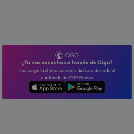
¿Ya nos escuchas a través de Oigo?
Descarga la última versión y disfruta de todo el
contenido de CRP Radios