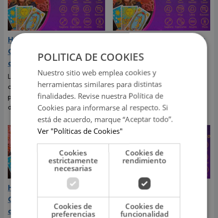
Horóscopo de Josie Diez
Horóscopo de Josie Diez
Canseco hoy viernes 7 de
Canseco hoy miércoles 5
POLITICA DE COOKIES
agosto de 2026
de agosto de 2026
Nuestro sitio web emplea cookies y
La gran Josie Diez Canseco te
La gran Josie Diez Canseco te
herramientas similares para distintas
cuenta qué te depara tu signo
cuenta qué te depara tu signo
finalidades. Revise nuestra Política de
para hoy viernes 7 de agosto
para hoy miércoles 5 de
Cookies para informarse al respecto. Si
de 2026.
agosto de 2026.
está de acuerdo, marque “Aceptar todo”.
Ver "Políticas de Cookies"
Cookies
Cookies de
estrictamente
rendimiento
necesarias
Horóscopo de Josie Diez
Horóscopo de Josie Diez
Canseco hoy martes 4 de
Canseco hoy lunes 03 de
Cookies de
Cookies de
agosto de 2026
agosto de 2026
preferencias
funcionalidad