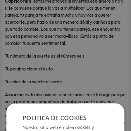
Capricornio:
estas meditando si inviertes ese dinero o no y
si te conviene porque lo vas a multiplicar. Los que tienen
pareja, tu pareja te extraña mucho y hoy vas a querer
acercarte, pero hazlo de una manera dócil y cariñosa para
que todo cambie. Los que no tienen pareja, ese encuentro
con esa persona va a ser maravilloso. Estás a punto de
cambiar tu suerte sentimental.
Tu número de la suerte es el número seis
Tu palabra clave el éxito
Tu color de la suerte el verde
Acuario:
evita discusiones innecesarias en el trabajo porque
vas a perder un compañero de trabajo que te conviene
mucho. Los que tienen pareja, luego de una conversación
viene la calma y viene la seguridad Y es así como te vas a
POLITICA DE COOKIES
sentir hoy. Los que no tienen pareja, esa persona te vuelve a
Nuestro sitio web emplea cookies y
buscar. Sus intenciones son buenas. Deja de desconfiar.