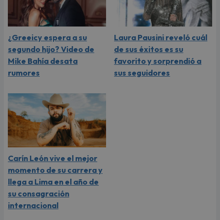
¿Greeicy espera a su
Laura Pausini reveló cuál
segundo hijo? Video de
de sus éxitos es su
Mike Bahía desata
favorito y sorprendió a
rumores
sus seguidores
Carín León vive el mejor
momento de su carrera y
llega a Lima en el año de
su consagración
internacional