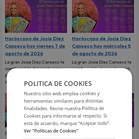
Horóscopo de Josie Diez
Horóscopo de Josie Diez
Canseco hoy viernes 7 de
Canseco hoy miércoles 5
agosto de 2026
de agosto de 2026
La gran Josie Diez Canseco te
La gran Josie Diez Canseco te
cuenta qué te depara tu signo
cuenta qué te depara tu signo
para hoy viernes 7 de agosto
para hoy miércoles 5 de
de 2026.
agosto de 2026.
POLITICA DE COOKIES
Nuestro sitio web emplea cookies y
herramientas similares para distintas
finalidades. Revise nuestra Política de
Cookies para informarse al respecto. Si
está de acuerdo, marque “Aceptar todo”.
Ver "Políticas de Cookies"
Horóscopo de Josie Diez
Horóscopo de Josie Diez