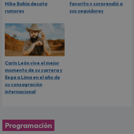
Mike Bahía desata
favorito y sorprendió a
rumores
sus seguidores
Carín León vive el mejor
momento de su carrera y
llega a Lima en el año de
su consagración
internacional
Programación