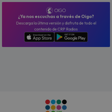
¿Ya nos escuchas a través de Oigo?
Descarga la última versión y disfruta de todo el
contenido de CRP Radios