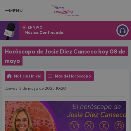
MENU
EN VIVO
'Música Continuada'
ESCU
Horóscopo de Josie Diez Canseco hoy 08 de
mayo
Noticias Inicio
Más de Horóscopo
Jueves, 8 de mayo de 2025 10:20