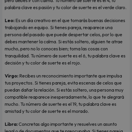
pero debes ir con calma. Tu número de suerte es el 4, tu
palabra clave es pasión y tu color de suerte es el verde claro.
Leo:
Es un día creativo en el que tomarás buenas decisiones
trabajando en equipo. Si tienes pareja, reaparece una
persona del pasado que puede despertar celos, por lo que
debes mantener la calma. Si estás soltero, alguien te atrae
mucho, pero no lo conoces bien; toma las cosas con
tranquilidad. Tu número de suerte es el 6, tu palabra clave es
decisión y tu color de suerte es el rojo.
Virgo:
Recibes un reconocimiento importante que impulsa
tus proyectos. Si tienes pareja, evita escenas de celos que
puedan dañar la relación. Si estás soltero, una persona muy
compatible reaparece inesperadamente, lo que te alegrará
mucho. Tu número de suerte es el 19, tu palabra clave es
amistad y tu color de suerte es el morado.
Libra:
Concretas algo importante y resuelves un asunto
legal o de documentos que te preocupaba. Si tienes pareja,