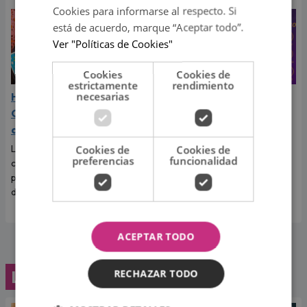
Cookies para informarse al respecto. Si
está de acuerdo, marque “Aceptar todo”.
Ver "Políticas de Cookies"
Cookies
Cookies de
estrictamente
rendimiento
necesarias
Horóscopo de Josie Diez
Horóscopo de Josie Diez
Canseco hoy martes 4 de
Canseco hoy lunes 03 de
agosto de 2026
agosto de 2026
La gran Josie Diez Canseco te
La gran Josie Diez Canseco te
Cookies de
Cookies de
preferencias
funcionalidad
cuenta qué te depara tu signo
cuenta qué te depara tu signo
para hoy martes 4 de agosto
para hoy lunes 03 de agosto
de 2026.
de 2026.
ACEPTAR TODO
Lo último
RECHAZAR TODO