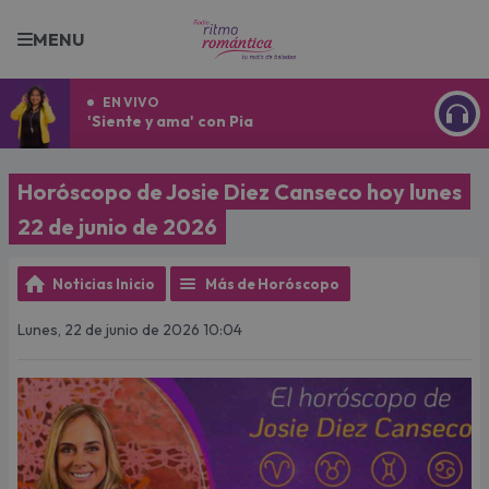
MENU
EN VIVO
'Siente y ama' con Pia
ESCU
Horóscopo de Josie Diez Canseco hoy lunes
22 de junio de 2026
Noticias Inicio
Más de Horóscopo
Lunes, 22 de junio de 2026 10:04