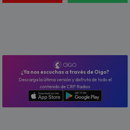
¿Ya nos escuchas a través de Oigo?
Descarga la última versión y disfruta de todo el
contenido de CRP Radios