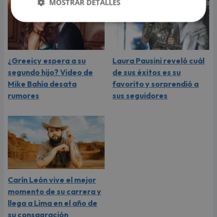
MOSTRAR DETALLES
¿Greeicy espera a su
Laura Pausini reveló cuál
segundo hijo? Video de
de sus éxitos es su
Mike Bahía desata
favorito y sorprendió a
rumores
sus seguidores
Carín León vive el mejor
momento de su carrera y
llega a Lima en el año de
su consagración