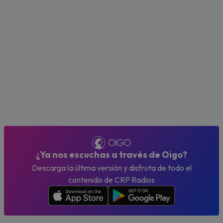
¿Ya nos escuchas a través de Oigo?
Descarga la última versión y disfruta de todo el
contenido de CRP Radios