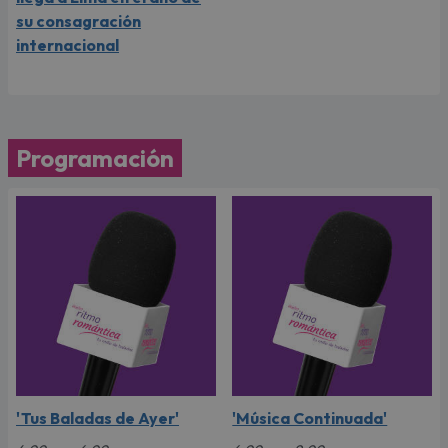
su consagración
internacional
Programación
'Tus Baladas de Ayer'
'Música Continuada'