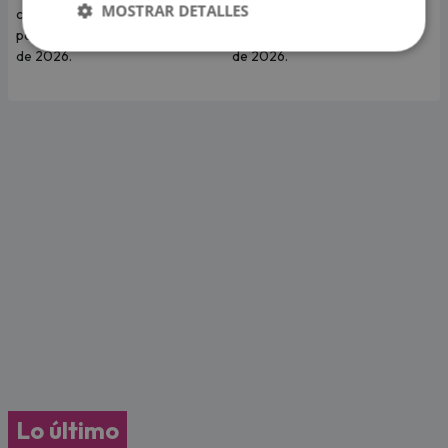
MOSTRAR DETALLES
cuenta qué te depara tu signo
cuenta qué te depara tu signo
para hoy martes 4 de agosto
para hoy lunes 03 de agosto
de 2026.
de 2026.
Lo último