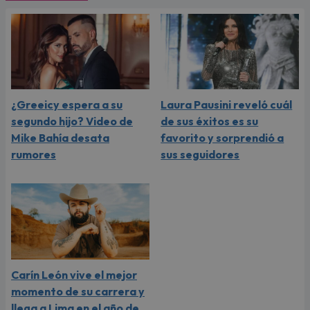
¿Greeicy espera a su
Laura Pausini reveló cuál
segundo hijo? Video de
de sus éxitos es su
Mike Bahía desata
favorito y sorprendió a
rumores
sus seguidores
Carín León vive el mejor
momento de su carrera y
llega a Lima en el año de