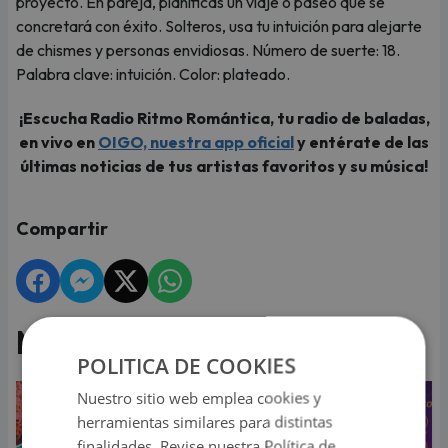
proyecto. En pareja, planificas un viaje o paseo que se
concretará con éxito. Solteros, usa tu intuición para alejarte
de chismes y personas envidiosas. Número de suerte: 18.
Palabra clave: intuición. Color: plateado.
¡Escucha Radio Ritmo Romántica, tu radio de baladas,
en vivo en
OIGO, nuestra app oficial
y entérate de las
últimas noticias de tus artistas favoritos y su música!
Compartir
Más de Horóscopo
POLITICA DE COOKIES
Nuestro sitio web emplea cookies y
herramientas similares para distintas
finalidades. Revise nuestra Política de