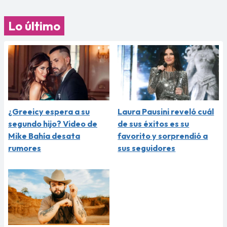
Lo último
¿Greeicy espera a su
Laura Pausini reveló cuál
segundo hijo? Video de
de sus éxitos es su
Mike Bahía desata
favorito y sorprendió a
rumores
sus seguidores