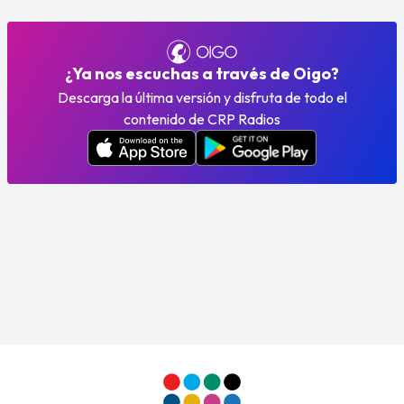
¿Ya nos escuchas a través de Oigo?
Descarga la última versión y disfruta de todo el
contenido de CRP Radios