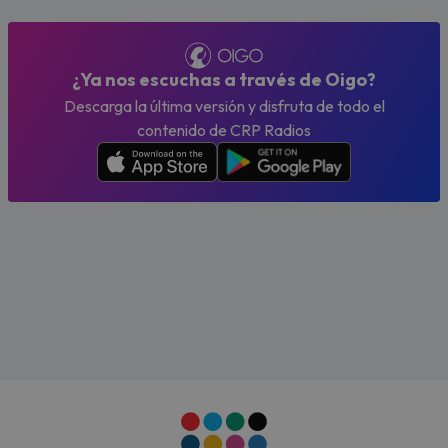
¿Ya nos escuchas a través de Oigo?
Descarga la última versión y disfruta de todo el
contenido de CRP Radios