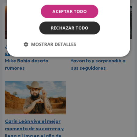
ACEPTAR TODO
RECHAZAR TODO
MOSTRAR DETALLES
¿Greeicy espera a su
Laura Pausini reveló cuál
segundo hijo? Video de
de sus éxitos es su
Mike Bahía desata
favorito y sorprendió a
rumores
sus seguidores
Carín León vive el mejor
momento de su carrera y
llega a Lima en el año de