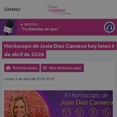
MENU
EN VIVO
'Tus Baladas de Ayer'
ESCU
Horóscopo de Josie Diez Canseco hoy lunes 6
de abril de 2026
Noticias Inicio
Más de Horóscopo
Lunes, 6 de abril de 2026 10:12