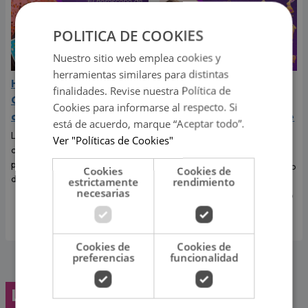
POLITICA DE COOKIES
Nuestro sitio web emplea cookies y
herramientas similares para distintas
Horóscopo de Josie Diez
Horóscopo Chino de la
finalidades. Revise nuestra Política de
Canseco hoy lunes 03 de
semana del lunes 03 al
Cookies para informarse al respecto. Si
agosto de 2026
domingo de agosto 09 de
está de acuerdo, marque “Aceptar todo”.
agosto 2026
La gran Josie Diez Canseco te
Ver "Políticas de Cookies"
cuenta qué te depara tu signo
La gran Josie Diez Canseco te
para hoy lunes 03 de agosto
cuenta qué te depara el destino
Cookies
Cookies de
de 2026.
en el Horóscopo Chino del
estrictamente
rendimiento
necesarias
lunes 03 al domingo de agosto
09 de agosto 2026.
Cookies de
Cookies de
preferencias
funcionalidad
Lo último