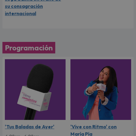
su consagración
internacional
Programación
'Tus Baladas de Ayer'
'Vive con Ritmo' con
María Pía