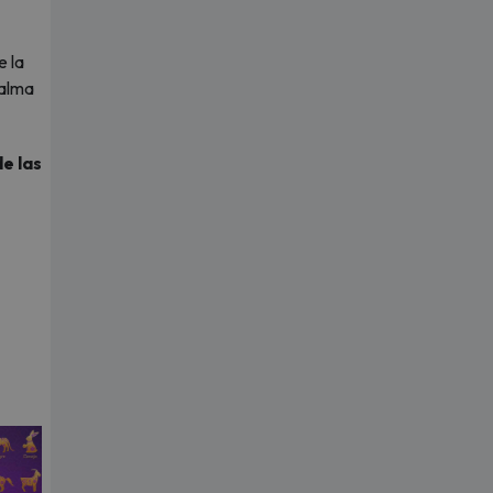
e la
calma
e las