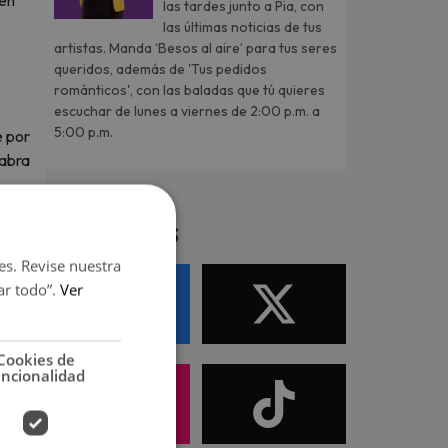
ien
las tardes junto a Pia, con
las últimas noticias de tus
artistas. Manda ‘Besos al aire’ para tus seres
queridos, además de 'Tus pedidos
románticos', con las baladas que tú quieres
escuchar de lunes a viernes de 2:00 p.m. a
5:00 p.m.
e por
labra
Síguenos
es. Revise nuestra
e
ar todo”.
Ver
Cookies de
uncionalidad
vitar
 de