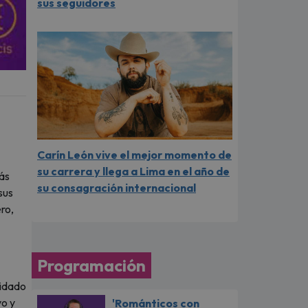
sus seguidores
Carín León vive el mejor momento de
su carrera y llega a Lima en el año de
más
su consagración internacional
sus
ro,
Programación
uidado
vo y
'Románticos con