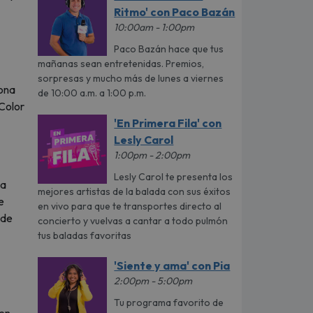
Ritmo' con Paco Bazán
10:00am - 1:00pm
Paco Bazán hace que tus
mañanas sean entretenidas. Premios,
sorpresas y mucho más de lunes a viernes
sona
de 10:00 a.m. a 1:00 p.m.
 Color
'En Primera Fila' con
Lesly Carol
1:00pm - 2:00pm
Lesly Carol te presenta los
ja
mejores artistas de la balada con sus éxitos
e
en vivo para que te transportes directo al
 de
concierto y vuelvas a cantar a todo pulmón
tus baladas favoritas
'Siente y ama' con Pia
2:00pm - 5:00pm
Tu programa favorito de