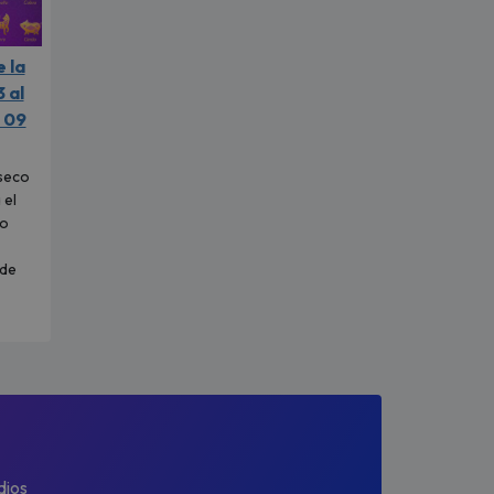
 la
 al
 09
seco
 el
po
 de
dios