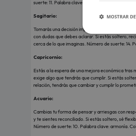
suerte: 11. Palabra clave: equilibrio. Color de suert
Sagitario:
MOSTRAR DE
Tomarás una decisión importante sobre una inversió
con dudas que debes aclarar. Si estás soltero, rec
cerca de lo que imaginas. Número de suerte: 14. P
Capricornio:
Estás a la espera de una mejora económica tras mu
exige algo que tendrás que cumplir. Si estás solte
relación, tendrás que cambiar y cumplir lo promet
Acuario:
Cambias tu forma de pensar y arriesgas con respe
y te sientes reconciliado. Si estás soltero, sé flex
Número de suerte: 10. Palabra clave: armonía. Col