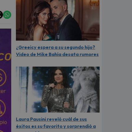
¿Greeicy espera a su segundo hijo?
Video de Mike Bahía desata rumores
Laura Pausini reveló cuál de sus
éxitos es su favorito y sorprendió a