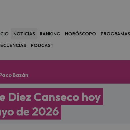
avegación
ICIO
NOTICIAS
RANKING
HORÓSCOPO
PROGRAMA
RECUENCIAS
PODCAST
 Paco Bazán
e Diez Canseco hoy
ayo de 2026