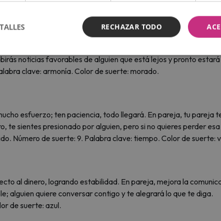
e: naranja.
TALLES
RECHAZAR TODO
ACE
n que multiplicará tus ingresos. En pareja, tu pareja se siente dol
ibirás noticias favorables de alguien que está lejos y pronto estar
alabra clave: armonía. Color de suerte: morado.
cho esfuerzo; ten paciencia, todo llegará. En pareja, tu pareja t
ro, te sientes presionado por alguien, pero si no quieres perder esa
ido. Número de suerte: 9. Palabra clave: tiempo. Color de suerte: 
cto al dinero, logrando estabilidad. En pareja, mejora la comunic
ible; alguien quiere conversar contigo y te alegrará lo que te diga.
or de suerte: azul.