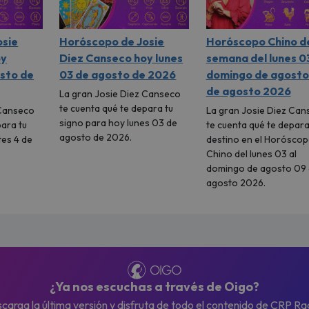
osie
Horóscopo de Josie
Horóscopo Chino de
oy
Diez Canseco hoy lunes
semana del lunes 03
sto de
03 de agosto de 2026
domingo de agosto
de agosto 2026
La gran Josie Diez Canseco
te cuenta qué te depara tu
 Canseco
La gran Josie Diez Can
signo para hoy lunes 03 de
para tu
te cuenta qué te depara
agosto de 2026.
tes 4 de
destino en el Horósco
Chino del lunes 03 al
domingo de agosto 09
agosto 2026.
¿Ya nos escuchas a través de Oigo?
carga la última versión y disfruta de todo el contenido de CRP Ra