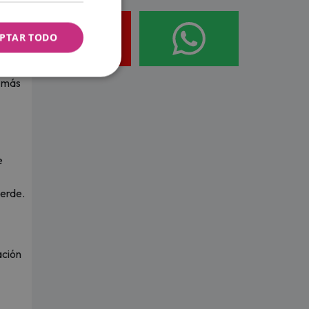
PTAR TODO
ida y
á más
e
verde.
ación