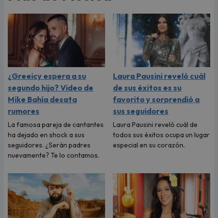
¿Greeicy espera a su
Laura Pausini reveló cuál
segundo hijo? Video de
de sus éxitos es su
Mike Bahía desata
favorito y sorprendió a
rumores
sus seguidores
La famosa pareja de cantantes
Laura Pausini reveló cuál de
ha dejado en shock a sus
todos sus éxitos ocupa un lugar
seguidores. ¿Serán padres
especial en su corazón.
nuevamente? Te lo contamos.