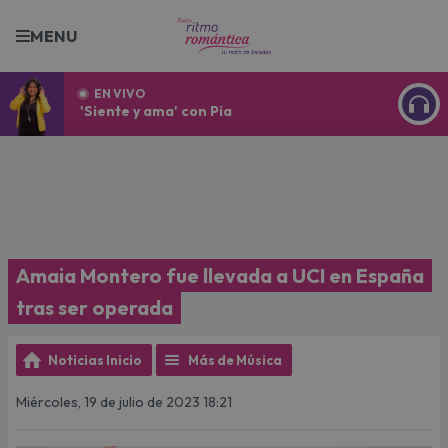
MENU
EN VIVO
'Siente y ama' con Pia
ESCU
Amaia Montero fue llevada a UCI en España
tras ser operada
Noticias Inicio
Más de Música
Miércoles, 19 de julio de 2023 18:21