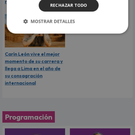
rumores
sus seguidores
RECHAZAR TODO
MOSTRAR DETALLES
Carín León vive el mejor
momento de su carrera y
llega a Lima en el año de
su consagración
internacional
Programación