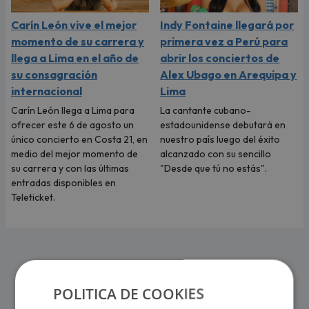
Carín León vive el mejor
Indy Fontaine llegará por
momento de su carrera y
primera vez a Perú para
llega a Lima en el año de
abrir los conciertos de
su consagración
Alex Ubago en Arequipa y
internacional
Lima
Carín León llega a Lima para
La cantante cubano-
ofrecer este 6 de agosto un
estadounidense debutará en
único concierto en Costa 21, en
nuestro país luego del éxito
medio del mejor momento de
alcanzado con su sencillo
su carrera y con las últimas
"Desde que tú no estás".
entradas disponibles en
Teleticket.
POLITICA DE COOKIES