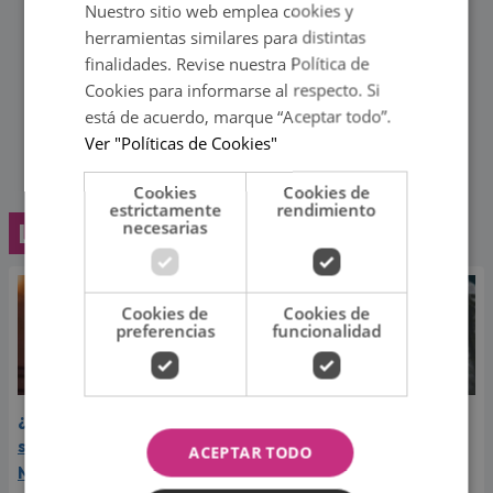
Nuestro sitio web emplea cookies y
herramientas similares para distintas
finalidades. Revise nuestra Política de
Cookies para informarse al respecto. Si
está de acuerdo, marque “Aceptar todo”.
Ver "Políticas de Cookies"
Cookies
Cookies de
estrictamente
rendimiento
necesarias
Lo último
Cookies de
Cookies de
preferencias
funcionalidad
¿Greeicy espera a su
Laura Pausini reveló cuál
segundo hijo? Video de
de sus éxitos es su
ACEPTAR TODO
Mike Bahía desata
favorito y sorprendió a