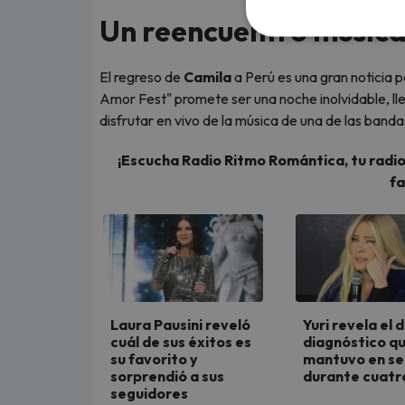
Un reencuentro musica
El regreso de
Camila
a Perú es una gran noticia 
Amor Fest" promete ser una noche inolvidable, ll
disfrutar en vivo de la música de una de las ban
¡Escucha Radio Ritmo Romántica, tu radio 
fa
Laura Pausini reveló
Yuri revela el 
cuál de sus éxitos es
diagnóstico q
su favorito y
mantuvo en se
sorprendió a sus
durante cuatr
seguidores