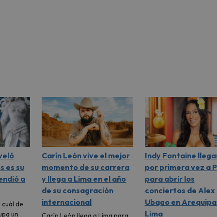
veló
Carín León vive el mejor
Indy Fontaine llega
s es su
momento de su carrera
por primera vez a 
endió a
y llega a Lima en el año
para abrir los
de su consagración
conciertos de Alex
internacional
Ubago en Arequipa
 cuál de
Lima
upa un
Carín León llega a Lima para