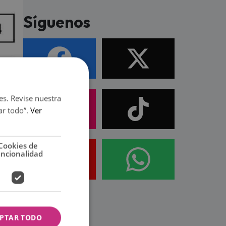
Síguenos
es. Revise nuestra
ar todo”.
Ver
 la
Cookies de
uncionalidad
r a la
PTAR TODO