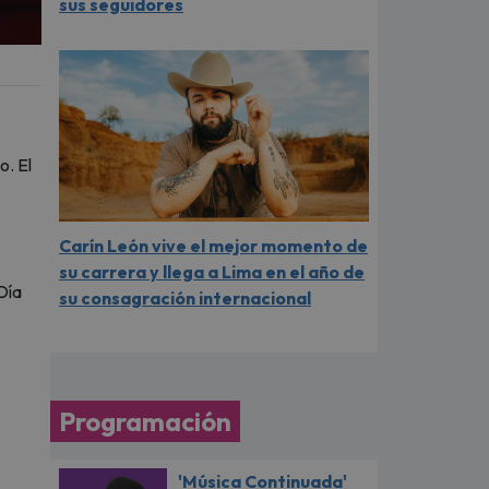
sus seguidores
o. El
Carín León vive el mejor momento de
su carrera y llega a Lima en el año de
Día
su consagración internacional
Programación
'Música Continuada'