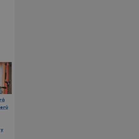
rá
Perú
 y