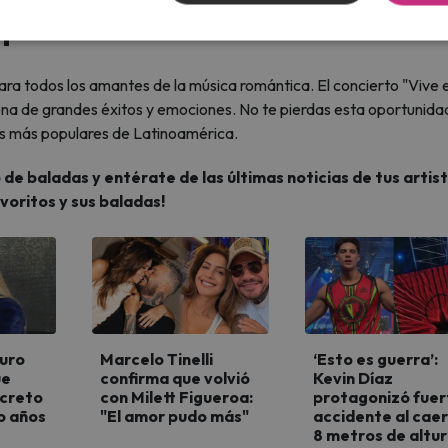
l
para todos los amantes de la música romántica. El concierto "Vive e
ena de grandes éxitos y emociones. No te pierdas esta oportunida
das más populares de Latinoamérica.
de baladas y entérate de las últimas noticias de tus artis
voritos y sus baladas!
duro
Marcelo Tinelli
‘Esto es guerra’:
ue
confirma que volvió
Kevin Díaz
creto
con Milett Figueroa:
protagonizó fuer
o años
"El amor pudo más"
accidente al caer
8 metros de altu