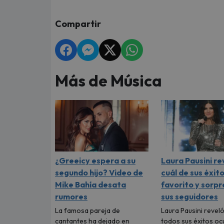
Compartir
Más de Música
¿Greeicy espera a su
Laura Pausini re
segundo hijo? Video de
cuál de sus éxito
Mike Bahía desata
favorito y sorpr
rumores
sus seguidores
La famosa pareja de
Laura Pausini reveló
cantantes ha dejado en
todos sus éxitos oc