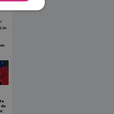
l
d de
tas
te
 de
ra