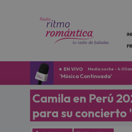
N
IN
F
EN VIVO
Media noche - 4:00a
'Música Continuada'
Camila en Perú 202
para su concierto 