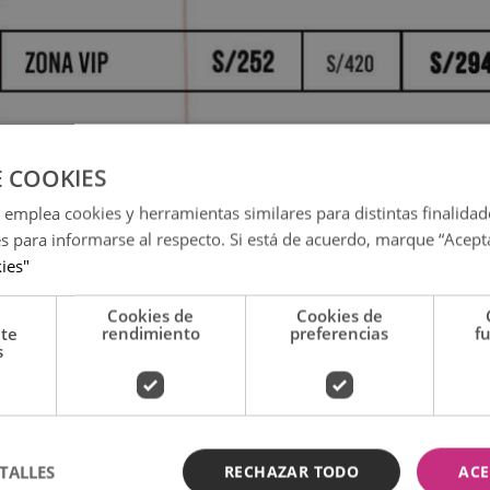
E COOKIES
 emplea cookies y herramientas similares para distintas finalidad
es para informarse al respecto. Si está de acuerdo, marque “Acept
kies"
ltera' junto a sus amigas más íntimas: ¿quiénes asistieron a
Cookies de
Cookies de
nte
rendimiento
preferencias
f
radas para el concierto de
s
ataforma de Ticketmaster. Para adquirir tus boletos, debes ingresa
stán más que ansiosos por el show que presentará
Camila.
TALLES
RECHAZAR TODO
ACE