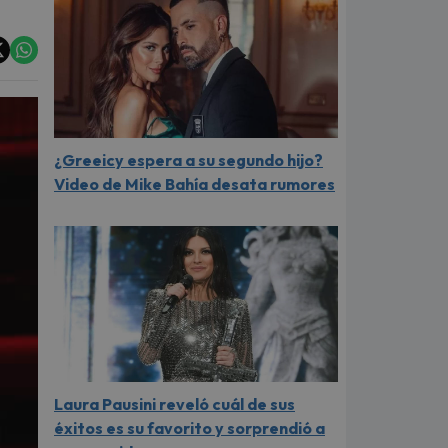
¿Greeicy espera a su segundo hijo?
Video de Mike Bahía desata rumores
Laura Pausini reveló cuál de sus
éxitos es su favorito y sorprendió a