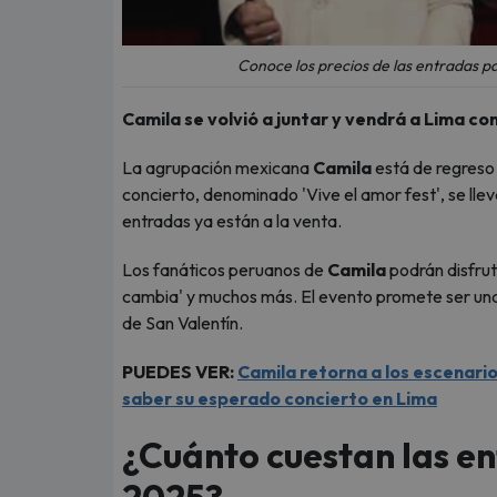
Conoce los precios de las entradas pa
Camila se volvió a juntar y vendrá a Lima co
La agrupación mexicana
Camila
está de regreso
concierto, denominado 'Vive el amor fest', se llev
entradas ya están a la venta.
Los fanáticos peruanos de
Camila
podrán disfru
cambia' y muchos más. El evento promete ser una 
de San Valentín.
PUEDES VER:
Camila retorna a los escenario
saber su esperado concierto en Lima
¿Cuánto cuestan las e