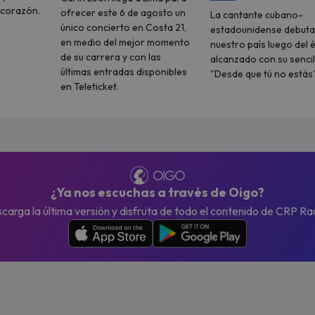
u corazón.
ofrecer este 6 de agosto un
La cantante cubano-
único concierto en Costa 21,
estadounidense debuta
en medio del mejor momento
nuestro país luego del é
de su carrera y con las
alcanzado con su sencil
últimas entradas disponibles
"Desde que tú no estás"
en Teleticket.
¿Ya nos escuchas a través de Oigo?
carga la última versión y disfruta de todo el contenido de CRP Ra