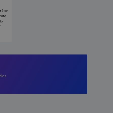
rá en
xito
lo
.
dios