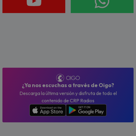
¿Ya nos escuchas a través de Oigo?
Descarga la última versión y disfruta de todo el
contenido de CRP Radios