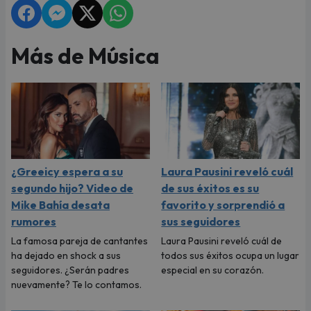
Más de Música
¿Greeicy espera a su
Laura Pausini reveló cuál
segundo hijo? Video de
de sus éxitos es su
Mike Bahía desata
favorito y sorprendió a
rumores
sus seguidores
La famosa pareja de cantantes
Laura Pausini reveló cuál de
ha dejado en shock a sus
todos sus éxitos ocupa un lugar
seguidores. ¿Serán padres
especial en su corazón.
nuevamente? Te lo contamos.