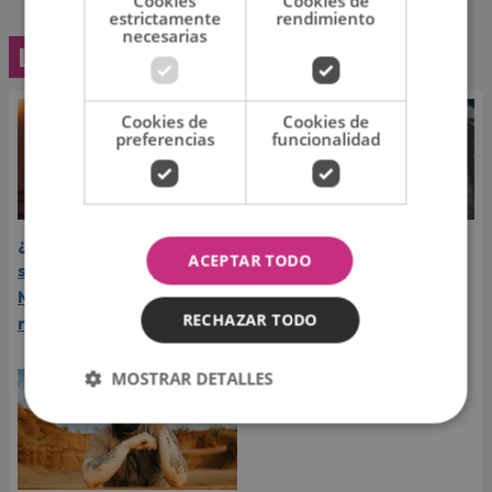
Cookies
Cookies de
estrictamente
rendimiento
necesarias
Lo último
Cookies de
Cookies de
preferencias
funcionalidad
¿Greeicy espera a su
Laura Pausini reveló cuál
ACEPTAR TODO
segundo hijo? Video de
de sus éxitos es su
Mike Bahía desata
favorito y sorprendió a
RECHAZAR TODO
rumores
sus seguidores
MOSTRAR DETALLES