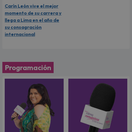
Carín León vive el mejor
momento de su carrera y
llega a Lima en el año de
su consagración
internacional
Programación