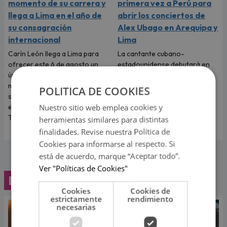
momento de su carrera y
primera vez a Perú para
llega a Lima en el año de
abrir los conciertos de
su consagración
Alex Ubago en Arequipa y
internacional
Lima
Carín León llega a Lima para
La cantante cubano-
ofrecer este 6 de agosto un
estadounidense debutará en
único concierto en Costa 21, en
nuestro país luego del éxito
medio del mejor momento de
alcanzado con su sencillo
POLITICA DE COOKIES
su carrera y con las últimas
"Desde que tú no estás".
Nuestro sitio web emplea cookies y
entradas disponibles en
Teleticket.
herramientas similares para distintas
finalidades. Revise nuestra Política de
Cookies para informarse al respecto. Si
está de acuerdo, marque “Aceptar todo”.
Ver "Políticas de Cookies"
Lo último
Cookies
Cookies de
estrictamente
rendimiento
necesarias