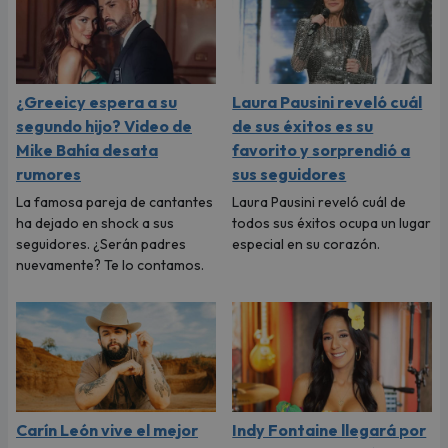
¿Greeicy espera a su
Laura Pausini reveló cuál
segundo hijo? Video de
de sus éxitos es su
Mike Bahía desata
favorito y sorprendió a
rumores
sus seguidores
La famosa pareja de cantantes
Laura Pausini reveló cuál de
ha dejado en shock a sus
todos sus éxitos ocupa un lugar
seguidores. ¿Serán padres
especial en su corazón.
nuevamente? Te lo contamos.
Carín León vive el mejor
Indy Fontaine llegará por