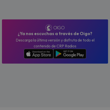
¿Ya nos escuchas a través de Oigo?
Descarga la última versión y disfruta de todo el
contenido de CRP Radios