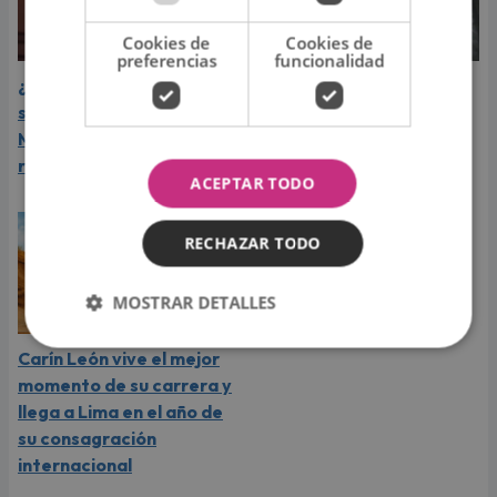
Cookies de
Cookies de
preferencias
funcionalidad
¿Greeicy espera a su
Laura Pausini reveló cuál
segundo hijo? Video de
de sus éxitos es su
Mike Bahía desata
favorito y sorprendió a
rumores
sus seguidores
ACEPTAR TODO
RECHAZAR TODO
MOSTRAR DETALLES
Carín León vive el mejor
momento de su carrera y
llega a Lima en el año de
su consagración
internacional