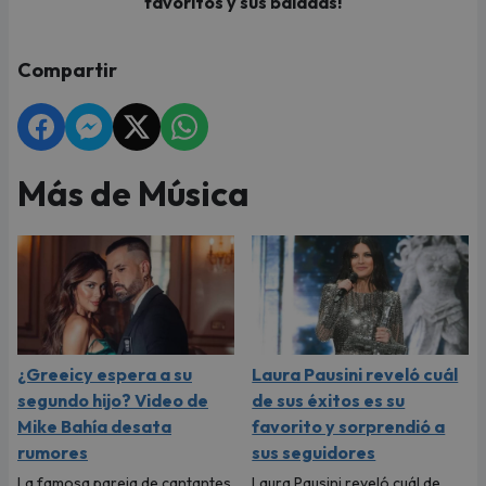
favoritos y sus baladas!
Compartir
Más de Música
¿Greeicy espera a su
Laura Pausini reveló cuál
segundo hijo? Video de
de sus éxitos es su
Mike Bahía desata
favorito y sorprendió a
rumores
sus seguidores
La famosa pareja de cantantes
Laura Pausini reveló cuál de