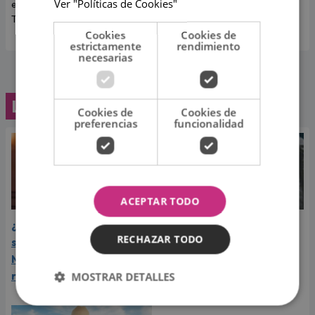
Ver "Políticas de Cookies"
entradas disponibles en
Teleticket.
Cookies
Cookies de
estrictamente
rendimiento
necesarias
Lo último
Cookies de
Cookies de
preferencias
funcionalidad
ACEPTAR TODO
¿Greeicy espera a su
Laura Pausini reveló cuál
RECHAZAR TODO
segundo hijo? Video de
de sus éxitos es su
Mike Bahía desata
favorito y sorprendió a
rumores
sus seguidores
MOSTRAR DETALLES