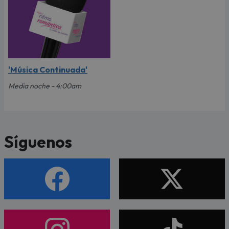
'Música Continuada'
Media noche - 4:00am
Síguenos