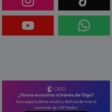
¿Ya nos escuchas a través de Oigo?
Descarga la última versión y disfruta de todo el
contenido de CRP Radios