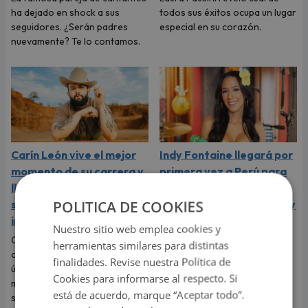
ha dejado en shock a sus
todos sus éxitos ocupa un lugar
seguidores. ¿Serán padres
especial en su corazón.
nuevamente? Te lo contamos.
Carín León vive el mejor
Indy Fontaine llegará por
momento de su carrera y
primera vez a Perú para
llega a Lima en el año de
abrir los conciertos de
POLITICA DE COOKIES
su consagración
Alex Ubago en Arequipa y
internacional
Lima
Nuestro sitio web emplea cookies y
Carín León llega a Lima para
La cantante cubano-
herramientas similares para distintas
ofrecer este 6 de agosto un
estadounidense debutará en
finalidades. Revise nuestra Política de
único concierto en Costa 21, en
nuestro país luego del éxito
Cookies para informarse al respecto. Si
medio del mejor momento de
alcanzado con su sencillo
está de acuerdo, marque “Aceptar todo”.
su carrera y con las últimas
"Desde que tú no estás".