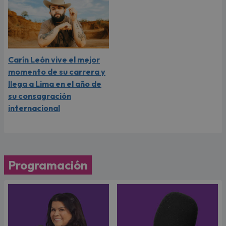
Carín León vive el mejor
momento de su carrera y
llega a Lima en el año de
su consagración
internacional
Programación